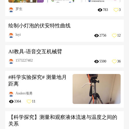
罗生
783
3
绘制小灯泡的伏安特性曲线
luyi
2756
12
AI教具-语音交互机械臂
1573227402
5590
36
#科学实验探究# 测量地月
距离
Anders项勇
3364
11
【科学探究】测量和观察液体流速与温度之间的
关系