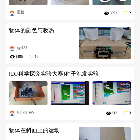
重楼
8093
2
物体的颜色与吸热
qyj133
1486
10
[DF科学探究实验大赛]种子泡发实验
luqGQ_mS
613
3
物体在斜面上的运动