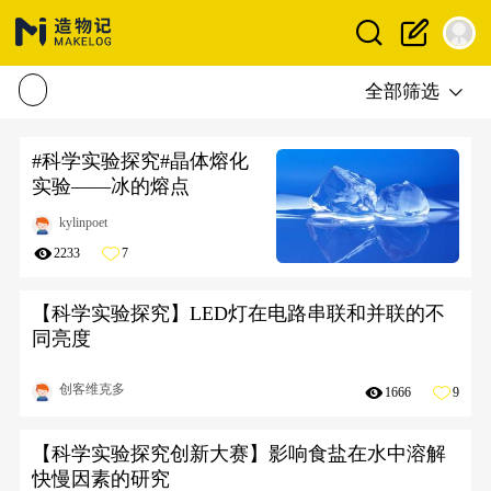
全部筛选
#科学实验探究#晶体熔化
实验——冰的熔点
kylinpoet
2233
7
【科学实验探究】LED灯在电路串联和并联的不
同亮度
创客维克多
1666
9
【科学实验探究创新大赛】影响食盐在水中溶解
快慢因素的研究