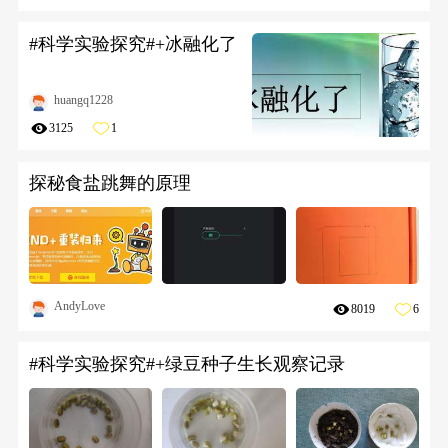
#科学实验探究#+冰融化了
huangq1228
3125
1
探秘食盐跳舞的原理
AndyLove
8019
6
#科学实验探究#+绿豆种子生长观察记录