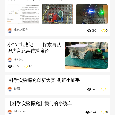
zhaowl1234
690
5
小“A”出逃记——探索与认
识声音及其传播途径
茉莉花
2795
12
[科学实验探究创新大赛]测距小能手
仔爸
843
7
【科学实验探究】我们的小缆车
lidunyong
2644
8