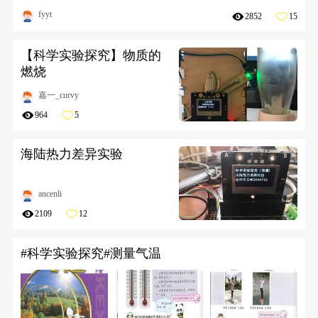
fyyt
2852
15
【科学实验探究】物质的
燃烧
嘉一_curvy
964
5
海陆热力差异实验
ancenli
2109
12
#科学实验探究#测量气温