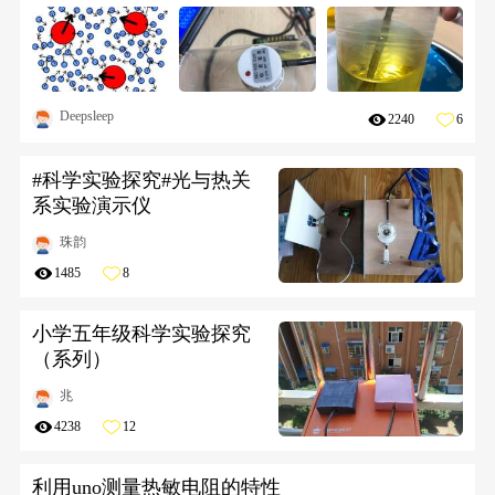
Deepsleep
2240
6
#科学实验探究#光与热关
系实验演示仪
珠韵
1485
8
小学五年级科学实验探究
（系列）
兆
4238
12
利用uno测量热敏电阻的特性