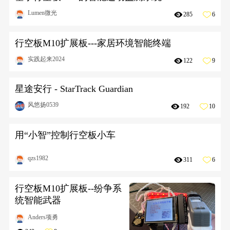
Lumen微光
285
6
行空板M10扩展板---家居环境智能终端
实践起来2024
122
9
星途安行 - StarTrack Guardian
风悠扬0539
192
10
用“小智”控制行空板小车
qzs1982
311
6
行空板M10扩展板--纷争系
统智能武器
Anders项勇