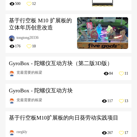
500
12
基于行空板 M10 扩展板的
立体年历创意改造
tongtong20336
176
10
GyroBox - 陀螺仪互动方块（第二版3D版）
党最需要的栋梁
84
11
GyroBox - 陀螺仪互动方块
党最需要的栋梁
117
13
基于行空板M10扩展板的向日葵劳动实践项目
rzegkly
267
17