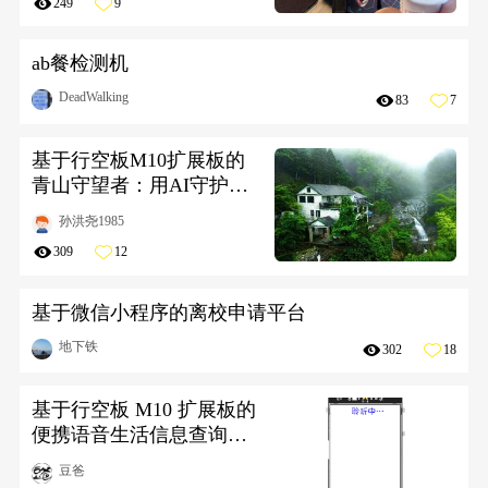
249
9
ab餐检测机
DeadWalking
83
7
基于行空板M10扩展板的
青山守望者：用AI守护人
与动物
孙洪尧1985
309
12
基于微信小程序的离校申请平台
地下铁
302
18
基于行空板 M10 扩展板的
便携语音生活信息查询助
手
豆爸