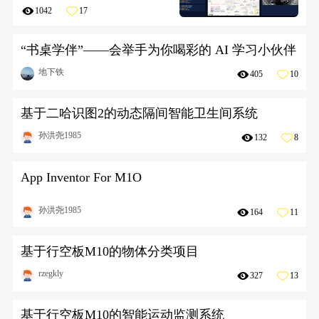
1042
17
“书桌学伴”——会举手为你喝彩的 AI 学习小伙伴
地下铁
405
10
基于二哈识图2的动态隔间智能卫生间系统
孙洪尧1985
132
8
App Inventor For M1O
孙洪尧1985
164
11
基于行空板M10的物体分类项目
rzegkly
327
13
基于行空板M10的智能运动监测系统