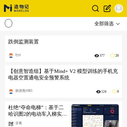
全部筛选
跌倒监测装置
fyyt
377
20
【创意智造组】基于Mind+ V2 模型训练的手机充
电器空置通电安全预警系统
孙洪尧1985
124
9
杜绝“夺命电梯”：基于二
哈识图2的电动车入梯实时
检测与联动阻断系统
豆爸