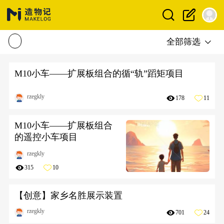
全部筛选
M10小车——扩展板组合的循“轨”蹈矩项目
rzegkly
178
11
M10小车——扩展板组合
的遥控小车项目
rzegkly
315
10
【创意】家乡名胜展示装置
rzegkly
701
24