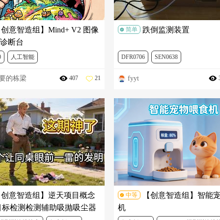
创意智造组】Mind+ V2 图像
跌倒监测装置
简单
诊断台
0
人工智能
DFR0706
SEN0638
要的栋梁
fyyt
407
21
V2 模型训练挑战赛
Mind+
Mind+ V2 模型训练挑战赛
人工智
行空板M10
二哈识图HUSKYLENS
【创意智造组】逆天项目概念
【创意智造组】智能
中等
：目标检测检测辅助吸抛吸尘器
机