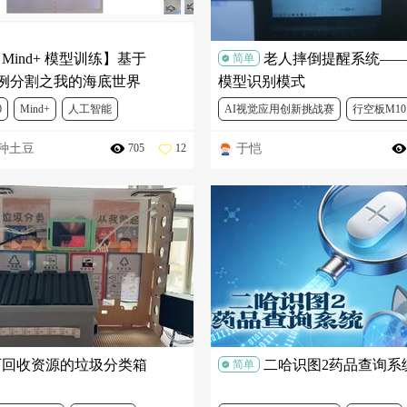
Mind+ 模型训练】基于
老人摔倒提醒系统—
简单
+实例分割之我的海底世界
模型识别模式
0
Mind+
人工智能
AI视觉应用创新挑战赛
行空板M10
不种土豆
于恺
705
12
人工智能
二哈识图HUSKYLENS
可回收资源的垃圾分类箱
二哈识图2药品查询系
简单