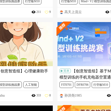
V2 模型训练挑战赛
行空板M10
行空板M10
Mind+ V2 模型训练挑
高天上流云
211
9
工智能
Mind+
人工智能
【创意智造组】心理健康助手
【创意智造组】基于Min
简单
模型训练的手机充电器空置通
预警系统
V2 模型训练挑战赛
人工智能
FIT0701
DFR0706
行空板M10
zhu
孙洪尧1985
333
8
0
Mind+ V2 模型训练挑战赛
人工智
物联网