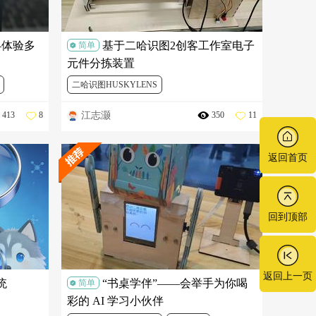
—体验多
基于二哈识图2创客工作室电子
简单
元件分拣装置
二哈识图HUSKYLENS
江志灏
413
8
350
11
AI视觉应用创新挑战赛
行空板M10
物联网
激光切割
返回首页
回到顶部
返回上一页
统
“书桌学伴”——会举手为你喝
简单
彩的 AI 学习小伙伴