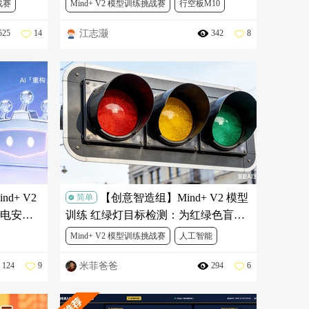
战赛
Mind+ V2 模型训练挑战赛
行空板M10
江志灏
525
14
342
8
人工智能
物联网
3D打印
Mind+
d+ V2
【创意智造组】Mind+ V2 模型
简单
电安全
训练 红绿灯目标检测：为红绿色盲打
造智能语音辅助系统
Mind+ V2 模型训练挑战赛
人工智能
米菲爸爸
124
9
294
6
能
DFRobot
行空板M10