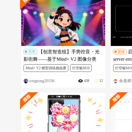
【创意智造组】手势控音・光
启
简单
困难
影街舞——基于Mind+ V2 图像分类
server
Mind+ V2 模型训练挑战赛
行空板M10
行空板M1
tongtong20336
余老师
438
12
人工智能