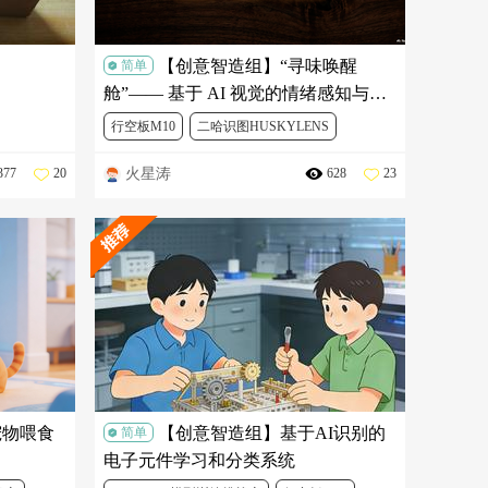
【创意智造组】“寻味唤醒
简单
舱”—— 基于 AI 视觉的情绪感知与五
感记忆干预系统
行空板M10
二哈识图HUSKYLENS
火星涛
377
20
628
23
能
Mind+
人工智能
Mind+ V2 模型训练挑战赛
宠物喂食
【创意智造组】基于AI识别的
简单
电子元件学习和分类系统