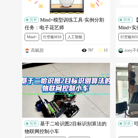
Mind+模型训练工具·实例分割
【
简单
简单
任务：电子花艺师
Mind
Mind+
行空板M10
人工智能
行空板M1
高毓甜
zoey
787
13
基于二哈识图2目标识别算法的
简单
简单
物联网控制小车