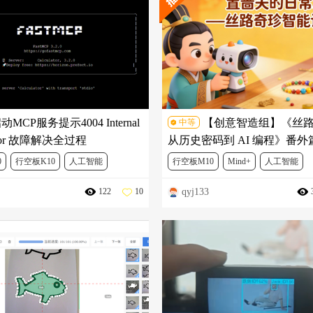
动MCP服务提示4004 Internal
【创意智造组】《丝
中等
 error 故障解决全过程
从历史密码到 AI 编程》番
夫的日常》之二——丝路奇珍
0
行空板K10
人工智能
行空板M10
Mind+
人工智能
数员
qyj133
122
10
Mind+ V2 模型训练挑战赛