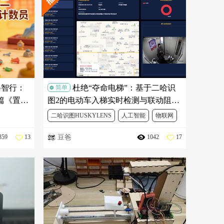
路智行：
杜绝“夺命电梯”：基于二哈识
简单
外篇《置啬
图2的电动车入梯实时检测与联动阻断
智能计
系统
二哈识图HUSKYLENS
人工智能
物联网
豆爸
359
13
1042
17
AI视觉应用创新挑战赛
行空板M10
DFR0017
FIT0701
DFR0706
SEN0638