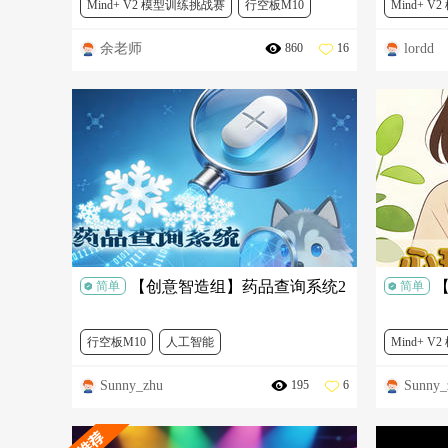
Mind+ V2 模型训练挑战赛
行空板M10
Mind+ 
余老师
lordd
860
16
人工智能
3D打印
艺术
人
【创意智造组】药品查询系统2
简单
简单
行空板M10
人工智能
Mind+ 
Sunny_zhu
Sunny_
195
6
Mind+ V2 模型训练挑战赛
行空板M1