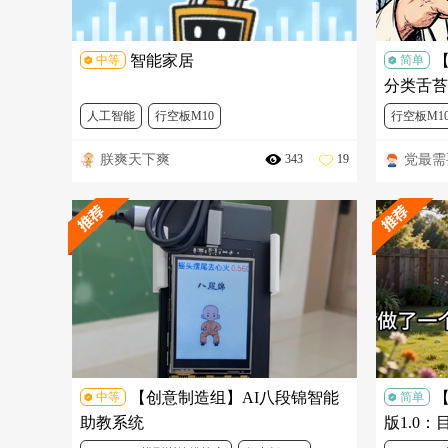
智能家居
【
中等
简单
分类舌苔
人工智能
行空板M10
行空板M1
朕爽天下爽
党最需
343
19
Mind+ 
【创意制造组】AI八段锦智能
中等
简单
助教系统
版1.0