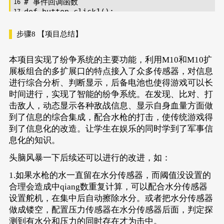
# 事件回调函数
def
button_click1
():
    Q1 = 
0
    b.config(text=(str(
"击中枪数:"
) + str(Q1)
步骤8
【项目总结】
    d.config(text=(str(
"血条数:"
) + str((
7
 - 
本项目实现了纷争系统的主要功能，利用M10和M10扩
u_gui=GUI()
展板组合的多扩展口的特点接入了众多传感器，对信息
Board().begin()
进行综合分析、判断显示，后备电池也使得游戏可以长
p_p21_analog=Pin(Pin.P21, Pin.ANALOG)
p_p24_in=Pin(Pin.P24, Pin.IN)
时间进行，实现了智能的纷争系统。在发现、比对、打
global
 Q1
击敌人，动态显示各种敌战信息、显示自身血量方面做
Q1 = 
0
到了信息的综合集成，配合水枪的打击，使传统游戏得
u_gui.clear()
到了信息化的改造。让学生在娱乐的同时学到了军事信
k=u_gui.add_button(text=
"GO"
,x=
45
,y=
50
,w=
40
,
a=u_gui.draw_text(text=
"纷争系统智能武器"
,x=
220
息化的知识。
a.config(angle=
-90
)
b=u_gui.draw_text(text=(str(
"击中枪数:"
) + st
头脑风暴一下后续还可以进行的改进，如：
b.config(angle=
-90
)
1.如果水枪的水一直留在水分传感器，而阈值没设置的
c=u_gui.draw_text(text=
"穿透探测敌人:"
,x=
170
,y
c.config(angle=
-90
)
合理会造成中qiang数重复计算，可以配合水分传感器
f=u_gui.draw_text(text=
"识别攻击对象:"
,x=
150
,y
设置舵机，在集中后自动擦除水分。或者把水分传感器
f.config(angle=
-90
)
做成镂空，配置压力传感器在水分传感器后面，判定探
d=u_gui.draw_text(text=(str(
"血条数:"
) + str(
测到有水分和压力的同时存在才为击中。
d.config(angle=
-90
)