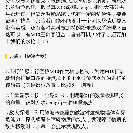
身上没有太多感觉，最多搞点震动传感，烟雾。民用娱
乐的纷争系统一般是真人CS彩弹qiang，相信大部分男
生都玩过，但缺乏智能系统，也有一定的危险性，要穿
戴各种护具。那么我们能不能设计一个可以尽情玩耍又
带有实感，还有各种高科技加持的纷争游戏系统呢？当
然可以，有M10三剑客组合，啥都可以！对了，还要加
上我们的水枪！：）
步骤3
【解决方案】
1.击打传感：行空板M10作为核心控制，利用M10扩展
板组合扩展口多的特点加上多个水分传感器作为击打的
传感器（关键部位放置，比如头、胸等）
2.血量显示：接上全彩灯带，利用彩灯的数量模拟剩余
的血量，被对方水qiang击中后血量减少。
3.敌人探测：利用微波传感器的微波对建筑物墙体有穿
透能力，探测躲避在障碍物后的敌人，发现障碍物后的
敌人移动时，屏幕上会提示发现敌人。