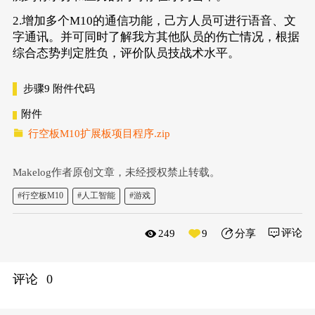
e=u_gui.draw_text(text=(str(
"对战结果:"
) + st
2.增加多个M10的通信功能，己方人员可进行语音、文
e.config(angle=
-90
)
np1 = NeoPixel(Pin((Pin.P22)),
7
)
字通讯。并可同时了解我方其他队员的伤亡情况，根据
np1.brightness(
128
)
综合态势判定胜负，评价队员技战术水平。
np1.brightness(
100
)
np1.range_color(
0
,
6
,
0xFF0000
)
def
numberMap
(
x, in_min, in_max, out_min, ou
步骤9
附件代码
return
 (x - in_min) * (out_max - out_min
附件
def
drawChinese
(
text,x,y,size,r, g, b, a,img
行空板M10扩展板项目程序.zip
    font = ImageFont.truetype(
"HYQiHei_50S.t
    img_pil = Image.fromarray(img)
    draw = ImageDraw.Draw(img_pil)
Makelog作者原创文章，未经授权禁止转载。
    draw.text((x,y), text, font=font, fill=(
    frame = np.array(img_pil)
#行空板M10
#人工智能
#游戏
return
 frame
cap = cv2.VideoCapture(
0
)
评论
249
9
分享
cap.set(cv2.CAP_PROP_FRAME_WIDTH, 
240
)
cap.set(cv2.CAP_PROP_FRAME_HEIGHT, 
320
)
cap.set(cv2.CAP_PROP_BUFFERSIZE, 
1
)
cv2.namedWindow(
'cvwindow'
,cv2.WND_PROP_FULL
评论
0
cv2.setWindowProperty(
'cvwindow'
, cv2.WND_PR
pic_counta = 
0
pic_countb = 
0