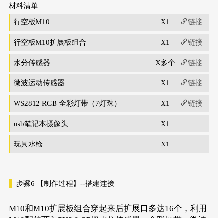
材料清单
行空板M10
X1
链接
行空板M10扩展板组合
X1
链接
水分传感器
X多个
链接
微波运动传感器
X1
链接
WS2812 RGB 全彩灯带（7灯珠）
X1
链接
usb笔记本摄像头
X1
玩具水枪
X1
步骤6
【制作过程】--搭建连接
M10和M10扩展板组合穿起来后扩展口多达16个，利用