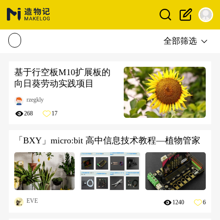
全部筛选
基于行空板M10扩展板的
向日葵劳动实践项目
rzegkly
268
17
「BXY」micro:bit 高中信息技术教程—植物管家
EVE
1240
6