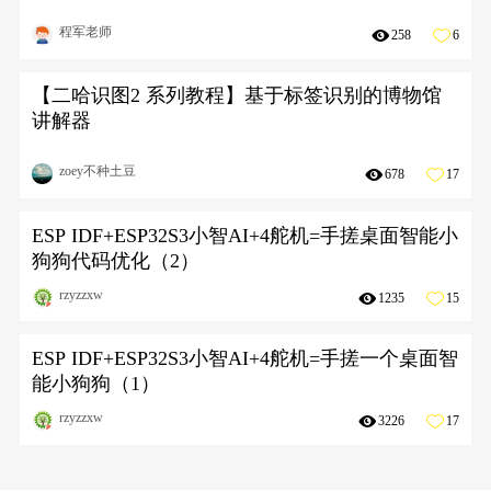
程军老师
258
6
【二哈识图2 系列教程】基于标签识别的博物馆
讲解器
zoey不种土豆
678
17
ESP IDF+ESP32S3小智AI+4舵机=手搓桌面智能小
狗狗代码优化（2）
rzyzzxw
1235
15
ESP IDF+ESP32S3小智AI+4舵机=手搓一个桌面智
能小狗狗（1）
rzyzzxw
3226
17