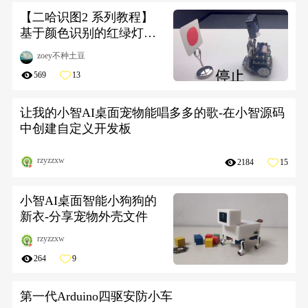
【二哈识图2 系列教程】
基于颜色识别的红绿灯识
别小车
zoey不种土豆
569
13
让我的小智AI桌面宠物能唱多多的歌-在小智源码
中创建自定义开发板
rzyzzxw
2184
15
小智AI桌面智能小狗狗的
新衣-分享宠物外壳文件
rzyzzxw
264
9
第一代Arduino四驱安防小车