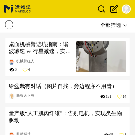
全部筛选
桌面机械臂避坑指南：谐
波减速 vs 行星减速，实际
差距到底有多大？
机械臂狂人
6
4
给盆栽有对话（图片自找，旁边程序不用管）
朕爽天下爽
131
14
量产版“人工肌肉纤维”：告别电机，实现类生物
驱动
肌动科技
95
5