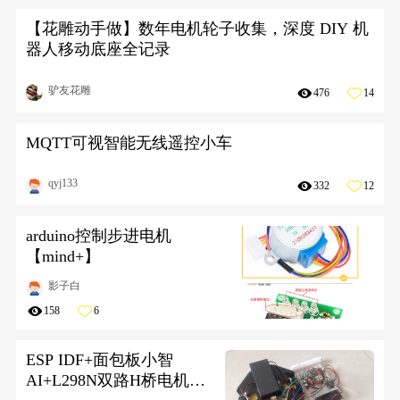
【花雕动手做】数年电机轮子收集，深度 DIY 机
器人移动底座全记录
驴友花雕
476
14
MQTT可视智能无线遥控小车
qyj133
332
12
arduino控制步进电机
【mind+】
影子白
158
6
ESP IDF+面包板小智
AI+L298N双路H桥电机驱