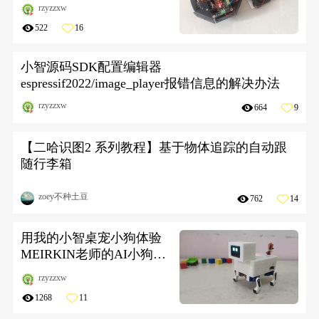
动+2电机=手搓智能小车
rzyzzxw
522
16
小智源码SDK配置编辑器
espressif2022/image_player报错信息的解决办法
rzyzzxw
664
9
【二哈识图2 系列教程】基于物体追踪的自动跟
随行李箱
zoey不种土豆
762
14
用我的小智桌宠小狗体验
MEIRKIN老师的AI小狗固
件
rzyzzxw
1268
11