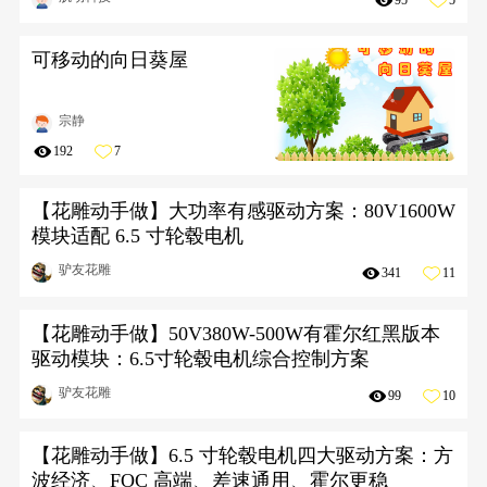
可移动的向日葵屋
宗静
192
7
【花雕动手做】大功率有感驱动方案：80V1600W
模块适配 6.5 寸轮毂电机
驴友花雕
341
11
【花雕动手做】50V380W-500W有霍尔红黑版本
驱动模块：6.5寸轮毂电机综合控制方案
驴友花雕
99
10
【花雕动手做】6.5 寸轮毂电机四大驱动方案：方
波经济、FOC 高端、差速通用、霍尔更稳