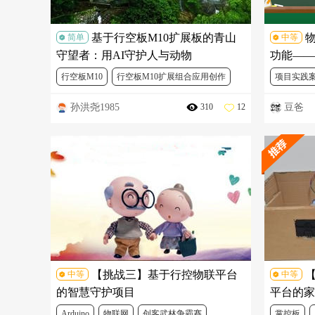
基于行空板M10扩展板的青山
简单
中等
守望者：用AI守护人与动物
功能——
护系统
行空板M10
行空板M10扩展组合应用创作
项目实践
孙洪尧1985
豆爸
310
12
人工智能
物联网
DFR0706
FIT0701
物联网
DFR1198-1
DFR0031-R
DFR0032
SEN0017
【挑战三】基于行控物联平台
【
中等
中等
的智慧守护项目
平台的家
Arduino
物联网
创客武林争霸赛
掌控板