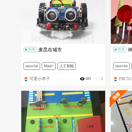
DFR0216-2
SER0006
FIT0656
DFR0031-
BOK0052
DFR0032
DFR0608
麦昆在城市
简单
简单
micro:bit
Mind+
人工智能
micro:bit
可爱小李子
FRCY
685
1
2020上海国际STEAM课程开发者黄金大奖赛
人工智能
DF创客助力计划
DFR0536
ROB0148-CN
FIT0612
FIT0351-OE
TEL0118
DFR0021-B
DFR0548
DFR0021-R
DFR0032
DFR0497