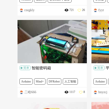
rzegkly
fyyt
721
26
TEL0118
MBT0005
DFR0608
创客武林
DFR0706
DFR0029-Y
DFR0032
DFR0608
DFR0063
SEN0203
DFR0216
SEN0197
FIT0502
SEN0305
智能密码箱
简单
简单
Arduino
Mind+
DFRobot
人工智能
Arduino
二哈666
hnyzcj
1117
8
物联网
DFR0063
DFR0054
DFR0534
FIT0398
FIT0502
FIT0030
FIT0061
TEL0118
DFR0265