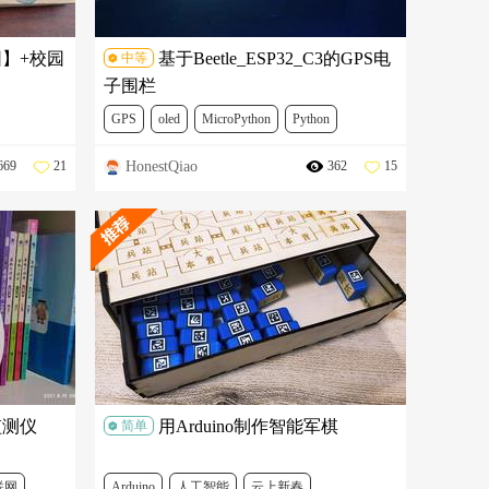
】+校园
基于Beetle_ESP32_C3的GPS电
中等
子围栏
GPS
oled
MicroPython
Python
HonestQiao
669
21
362
15
物联网
DFR0868
TEL0094
DFR0032
DFR0650
DFR0375
监测仪
用Arduino制作智能军棋
简单
联网
Arduino
人工智能
云上新春