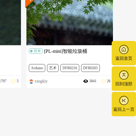
[PL-mini]智能垃圾桶
简单
返回首页
Arduino
艺术
DFR0216
DFR0265
rzegkly
1797
5
3841
26
314
DFR0031-R
FIT0030
FIT0056
FIT0141
回到顶部
DFR0497
DFR0032
SEN0019
DFR0557
SER0006
返回上一页