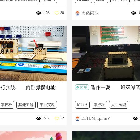
天然闪队
1158
30
1
争霸赛
DFR0486
DFR0759
创客来了
DFR0010
DFR0012
SEN0248
DFR0032
DFR0027
DFR0021-R
DFR0032
MBT0014
DFR0029-Y
SER0006
DFR0021-R
DFR0076
平行实镜——俯卧撑攒电能
造作一夏——班级噪
简单
掌控板
其他主题
平行实境
Mind+
掌控板
人工智能
DFHJM_IpFmV
1577
22
SEN0223
DFR0332
DFR0216
科学实验探究创新大赛
Blynk
D
SEN0305
TEL0118
FIT0063
DFR0608
MBT0014
DFR0032