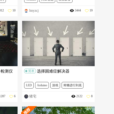
hnyzcj
012
10
3444
19
DFR0216-2
FIT0612
DFR0032
音检测仪
选择困难症解决器
简单
LED
Arduino
游戏
将懒进行到底
猪宅
1287
6
2122
8
FR0034
DFR0216
DFR0265
DFR0029-Y
DFR0089
DFR0032