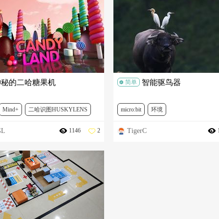
Y
DFR0032
DFR0029-Y
MBT0014
FIT0137
神秘的二哈糖果机
智能驱鸟器
简单
Mind+
二哈识图HUSKYLENS
micro:bit
环境
GL
TigerC
1146
2
DF冬季AI挑战赛
SER0006
micro:bit全球青少年创意征集
SEN0
DFR0032
DFR0497-521
SEN0018
DFR0032
FIT0573
SEN0305