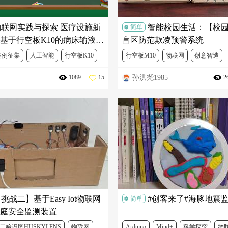
物联网实践与探索 医疗设施新
智能校园生活：【校园
简单
基于行空板K10的病床输液监
盲区防范欺凌预警系统
案例征集
人工智能
行空板K10
行空板M10
物联网
创意智造
孙洪尧1985
1089
15
2
Python
科学探究
DFR0992
DFR0706
DFR0715
DFR0032
DFR0032
挑战二】基于Easy Iot物联网
#创客来了#海豚地震
简单
庭安全监测装置
二哈识图HUSKYLENS
物联网
Arduino
Mind+
科学探究
物