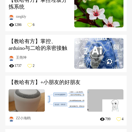
【教哈有方】掌控垃圾分
拣系统
rzegkly
1286
6
【教哈有方】掌控、
arduino与二哈的亲密接触
王尧坤
1737
2
【教哈有方】+小朋友的好朋友
ZZ小海鸥
799
4