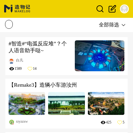
全部筛选
#智造#“电弧反应堆”？个
人语音助手哒~
白凡
1589
14
【Remake3】造辆小车游汝州
rzyzzxw
425
5