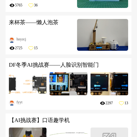
5765
36
来杯茶——懒人泡茶
hnyzcj
2725
15
DF冬季AI挑战赛——人脸识别智能门
fyyt
2297
13
【AI挑战赛】口语趣学机