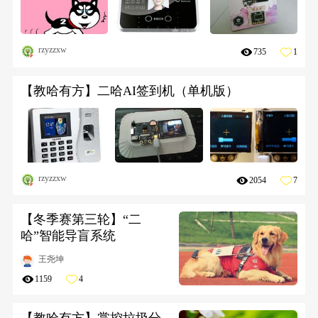
rzyzzxw
735
1
【教哈有方】二哈AI签到机（单机版）
rzyzzxw
2054
7
【冬季赛第三轮】“二
哈”智能导盲系统
王尧坤
1159
4