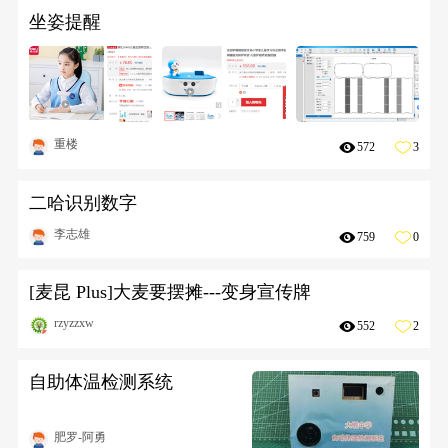
坐姿提醒
重楼
572
3
二哈识别数字
李志雄
759
0
[麦昆 Plus]大麦要摆摊---变身宣传牌
rzyzzxw
552
2
自助体温检测系统
肥罗-阿勇