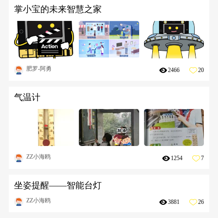
掌小宝的未来智慧之家
肥罗-阿勇
2466
20
气温计
ZZ小海鸥
1254
7
坐姿提醒——智能台灯
ZZ小海鸥
3881
26