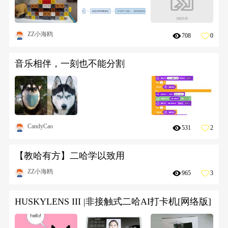
ZZ小海鸥
708
0
音乐相伴，一刻也不能分割
CandyCao
531
2
【教哈有方】二哈学以致用
ZZ小海鸥
965
3
HUSKYLENS III |非接触式二哈AI打卡机[网络版]