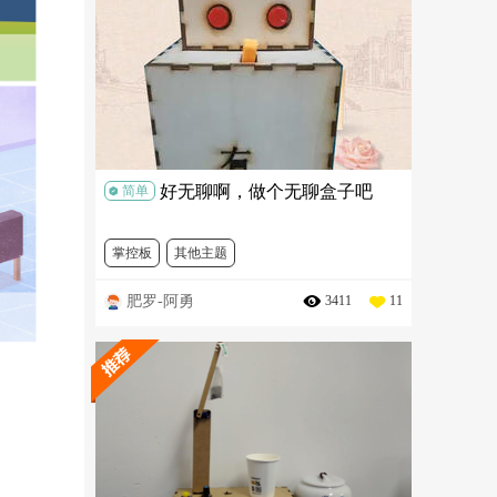
好无聊啊，做个无聊盒子吧
简单
掌控板
其他主题
肥罗-阿勇
3411
11
#REMAKE再造#创客挑战赛
DFR0608-1
MBT0014