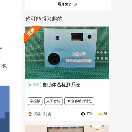
展开更多
你可能感兴趣的
生
方
利也
自助体温检测系统
简单
掌控板
人工智能
DF创客助力计划
肥罗-阿勇
5764
36
DFR0608-1
MBT0008
SEN0305
SEN0206
SEN0117