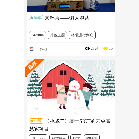
来杯茶——懒人泡茶
简单
Arduino
其他主题
将懒进行到底
hnyzcj
2724
15
DFR0265
SEN0117
DFR0063
FIT0502
DFR0029-Y
SEN0156
SER0006
DFR0216
【挑战二】基于SIOT的云朵智
中等
慧家项目
DFRobot
科学探究
环境
物联网