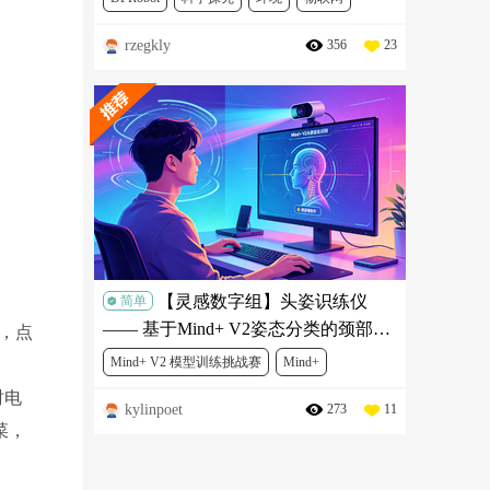
rzegkly
356
23
创客武林争霸赛
MBT0012
KIT0130
MBT0014
DFR0067
FIT0668
FIT0656
SER0006
DFR0715
DFR0608
【灵感数字组】头姿识练仪
简单
—— 基于Mind+ V2姿态分类的颈部舒
P，点
缓锻炼项目
Mind+ V2 模型训练挑战赛
Mind+
时电
kylinpoet
273
11
人工智能
菜，