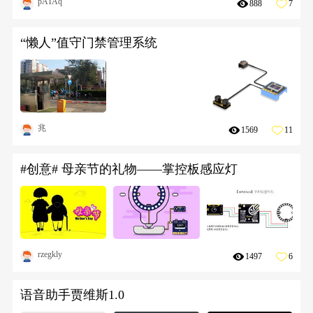
pATAq
888
7
“懒人”值守门禁管理系统
兆
1569
11
#创意# 母亲节的礼物——掌控板感应灯
rzegkly
1497
6
语音助手贾维斯1.0