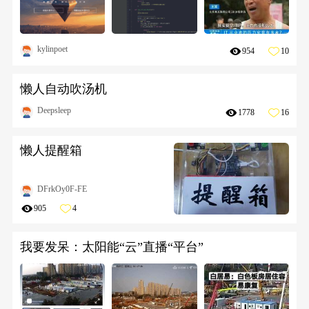
kylinpoet
954
10
懒人自动吹汤机
Deepsleep
1778
16
懒人提醒箱
DFrkOy0F-FE
905
4
我要发呆：太阳能“云”直播“平台”