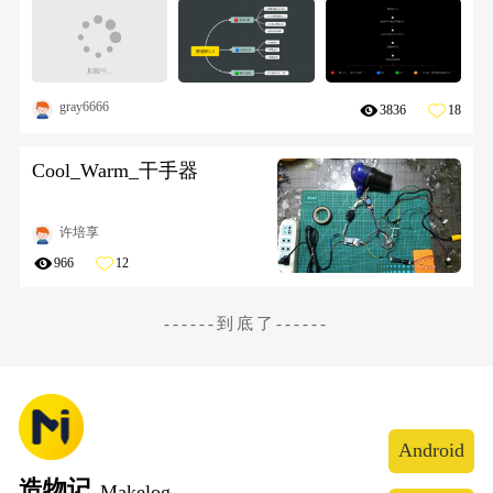
gray6666
3836
18
Cool_Warm_干手器
许培享
966
12
------到底了------
Android
造物记
Makelog