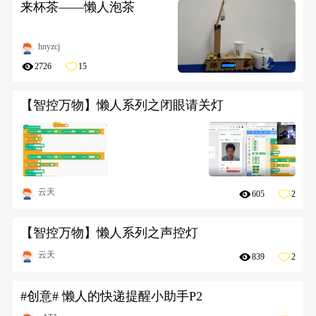
来杯茶——懒人泡茶
hnyzcj
2726
15
【智控万物】懒人系列之闭眼请关灯
云天
605
2
【智控万物】懒人系列之声控灯
云天
839
2
#创意# 懒人的快递提醒小助手P2