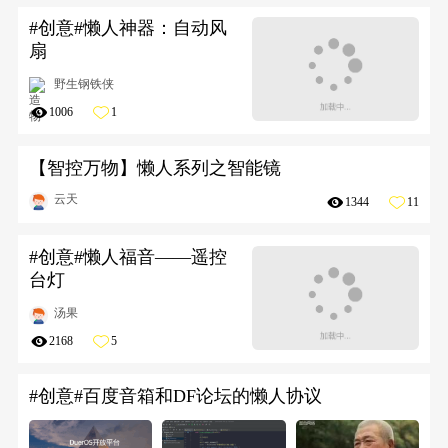
#创意#懒人神器：自动风
扇
野生钢铁侠
1006
1
【智控万物】懒人系列之智能镜
云天
1344
11
#创意#懒人福音——遥控
台灯
汤果
2168
5
#创意#百度音箱和DF论坛的懒人协议