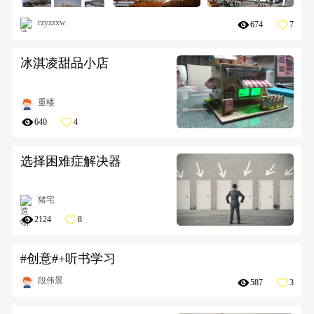
rzyzzxw
674
7
冰淇凌甜品小店
重楼
640
4
选择困难症解决器
猪宅
2124
8
#创意#+听书学习
段伟景
587
3