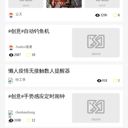
云天
3296
6
#创意#自动钓鱼机
Anders项勇
2087
19
懒人疫情无接触数人提醒器
特工李
918
1
#创意#手势感应定时闹钟
chenhanzhong
3100
12