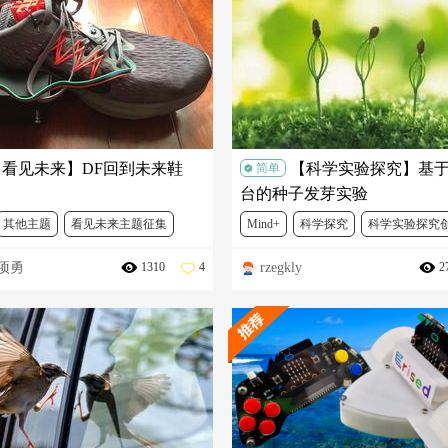
【看见未来】DF回到未来鞋
【科学实验探究】基于M
简单
台的种子发芽实验
其他主题
看见未来主题征集
Mind+
科学探究
科学实验探究
s项勇
rzegkly
1310
4
2
SEN0315
DRI0044
FIT0120
DFR0608
SEN0114
FIT0120