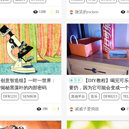
微笑的rockets
1200
21
1
DFR0029-Y
FIT0641
FIT0120
FIT0902
【创意智造组】一叶一世界：
【DIY教程】喝完可
简单
智揭秘黑藻叶的内部密码
要扔，因为它可能会变成一个
箱
DFR1231
SEN0638
其他平台
音乐
DFR0213
TEL
威威子爱捣鼓
196
1
1
V2 模型训练挑战赛
人工智能
FIT0120
FIT0750
Mind+
FIT0120