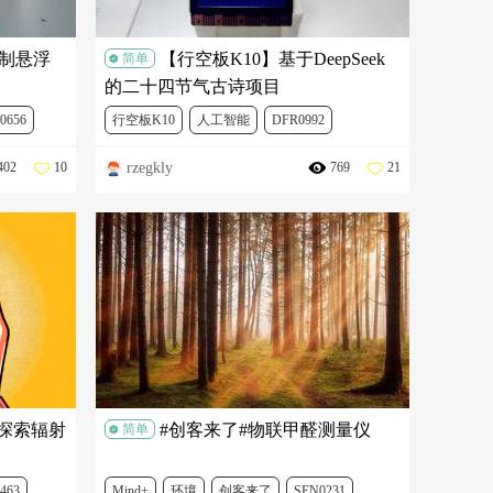
控制悬浮
【行空板K10】基于DeepSeek
简单
的二十四节气古诗项目
0656
行空板K10
人工智能
DFR0992
rzegkly
402
10
769
21
FIT0120
 探索辐射
#创客来了#物联甲醛测量仪
简单
463
Mind+
环境
创客来了
SEN0231