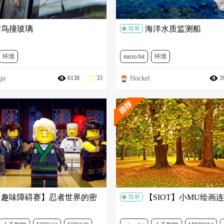
防鸟撞玻璃
海洋水质监测船
简单
环境
micro:bit
环境
qu
Hockel
6138
35
3
bit全球青少年创意征集
FIT0120
micro:bit全球青少年创意征集
SEN0
DFR0497
DFR0518
SEN0001
TEL0118
FIT0120
FIT0280
D
DFR0579
DFR0536
DFR0430
KIT0021
【趣味障碍赛】忍者世界的密
【SIOT】小MU绘画
简单