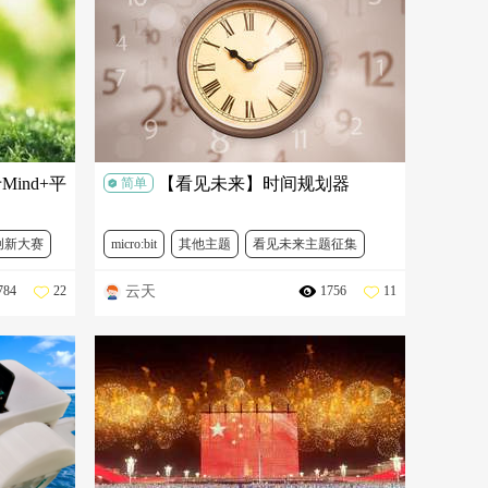
ind+平
【看见未来】时间规划器
简单
创新大赛
micro:bit
其他主题
看见未来主题征集
云天
784
22
1756
11
MBT0014
FIT0120
DFR0497