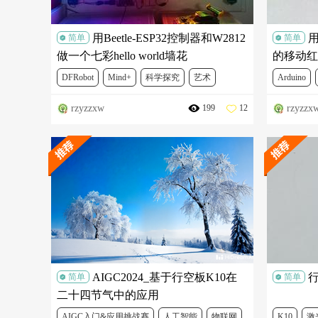
用Beetle-ESP32控制器和W2812
用
简单
简单
做一个七彩hello world墙花
的移动红
DFRobot
Mind+
科学探究
艺术
Arduino
rzyzzxw
rzyzzx
199
12
DFR0559
DFR0575
FIT0613
FIT0120
DFR0282
FIT0573
AIGC2024_基于行空板K10在
行
简单
简单
二十四节气中的应用
AIGC入门&应用挑战赛
人工智能
物联网
K10
激