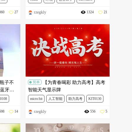
rzegkly
060
27
1324
21
MBT0014
FIT0120
DFR0608
DFR0067
乐瓶子不
【为青春喝彩 助力高考】高考
简单
蓝牙音
智能天气显示牌
0108
micro:bit
人工智能
助力高考
KIT0130
rzegkly
598
14
556
5
MBT0014
FIT0668
DFR0067
DFR0715
FIT0120