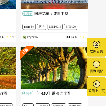
国庆花车：盛世中华
简单
micro:bit
艺术
MBT0014
FIT0120
rzyzzxw
906
21
1526
9
189
DFR0534
FIT0502
SEN0147
KIT0130
FR0497
SER0043
DFR0497
SER0039
DFR0548
返回首页
回到顶部
返回上一页
连连看
【小MU】乘法连连看
简单