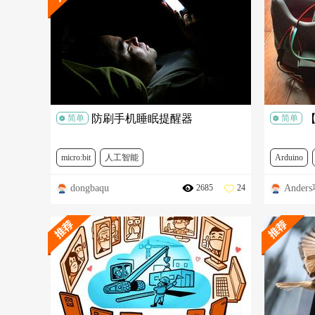
防刷手机睡眠提醒器
简单
简单
micro:bit
人工智能
Arduino
dongbaqu
Ander
2685
24
micro:bit全球青少年创意征集2021
FIT0120
DFR0575
DFR0518
DFR0026
DFR0608-1
MBT0014
DFR0469
FIT0030
KIT0130
DFR0760