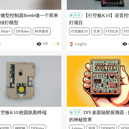
微型控制器Beetle做一个简单
【行空板K10】语音
简单
绿灯模型
灯项目
Mind+
DFRobot
科学探究
行空板K10
艺术
FIT0120
FIT
w
rzegkly
119
6
DFR0579
FIT0613
FIT0120
FIT0913
DFR0992
空板K10:校园执勤终端
DIY桌面辐射探测器 -
简单
的神秘世界
光切割
物联网
DFRobot
Arduino
环境
DFR0676
SEN0