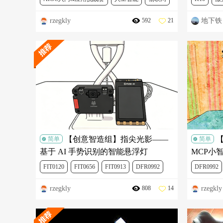
rzegkly
地下铁
592
21
DFR0992
DFR0706
FIT0120
行空板K10
FIT0120
【创意智造组】指尖光影——
简单
简单
基于 AI 手势识别的智能悬浮灯
MCP小
FIT0120
FIT0656
FIT0913
DFR0992
DFR0992
rzegkly
rzegkly
808
14
SEN0638
行空板K10
人工智能
Mind+ 
Mind+ V2 模型训练挑战赛
3D打印
科学探究