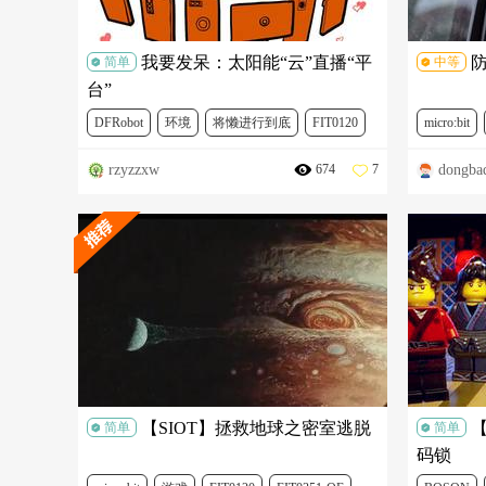
我要发呆：太阳能“云”直播“平
简单
中等
台”
DFRobot
环境
将懒进行到底
FIT0120
micro:bit
rzyzzxw
dongba
674
7
TEL0127
FIT0573
DFR0559
micro:
FIT0365
FIT0612
【SIOT】拯救地球之密室逃脱
简单
简单
码锁