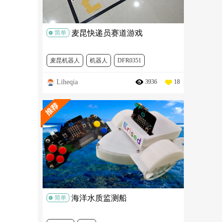
麦昆快递员赛道游戏
简单
麦昆机器人
机器人
DFR0351
Liheqia
3936
18
DFR0021-W
DFR0518
DFR0497
ROB0148-CN-6
SEN0019
DFR0021-B
FIT0033
FIT0032
SEN0138-R
DFR0032
SER0030
DFR0029-Y
SEN0138-L
FIT0038
FIT0626
海洋水质监测船
简单