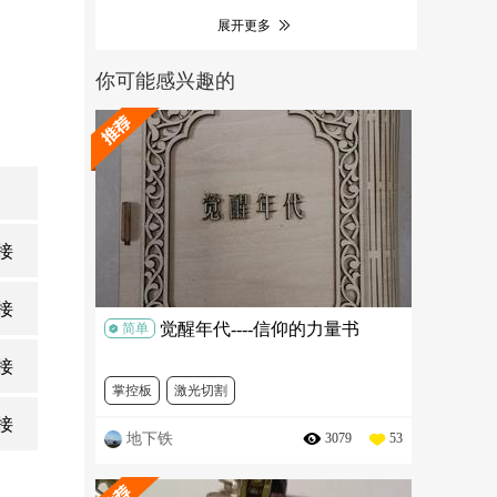
展开更多
你可能感兴趣的
接
接
觉醒年代----信仰的力量书
简单
接
掌控板
激光切割
接
地下铁
3079
53
“迎建党百年，展科技风采”创意主题作品征集