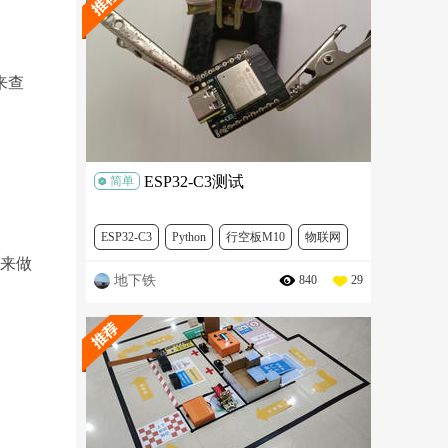
来查
ESP32-C3测试
简单
ESP32-C3
Python
行空板M10
物联网
本来做
地下铁
840
29