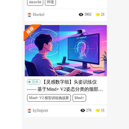
micro:bit
环境
Hockel
3902
21
micro:bit全球青少年创意征集
SEN0189
TEL0118
FIT0120
FIT0280
DFR0497
DFR0536
DFR0430
KIT0021
【灵感数字组】头姿识练仪
简单
—— 基于Mind+ V2姿态分类的颈部舒
缓锻炼项目
Mind+ V2 模型训练挑战赛
Mind+
kylinpoet
270
11
人工智能