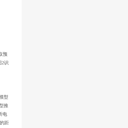
，
取预
2识
模型
型推
听电
的距