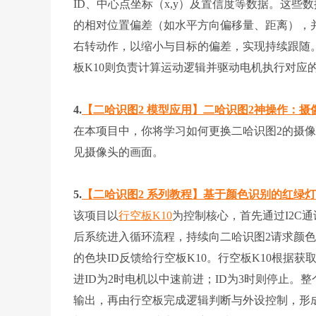
ID、中心点坐标（x,y）及置信度等数据。这些数
的相对位置偏差（如水平方向偏移量、距离），
右转动作，以缩小与目标的偏差，实现持续跟随。
板K10则负责计算运动逻辑并驱动电机执行对应
4.
【二哈识图2 模型应用】二哈识图2神操作：
在本项目中，你将学习如何更换二哈识图2的摄
见摄像头的画面。
5.
【二哈识图2 系列教程】基于颜色识别的红绿
该项目以
行空板K10
为控制核心，首先通过I2C
后系统进入循环流程，持续向二哈识图2请求颜
的色块ID反馈给行空板K10。行空板K10根据
进ID为2时电机以中速前进；ID为3时则停止。
输出，再由行空板完成逻辑判断与外设控制，形成了“