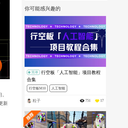
你可能感兴趣的
行空板「人工智能」项目教程
简单
合集
行空板M10
人工智能
习。
粒子
751
17
更新