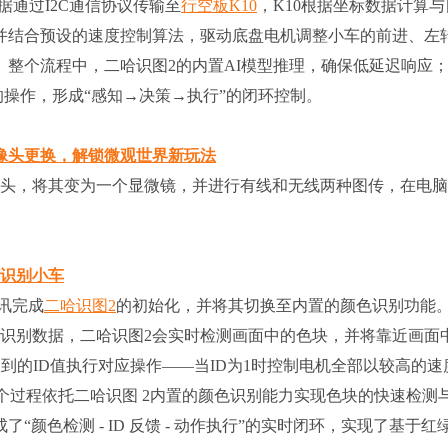
据通过I2C通信协议传输至
行空板K10
，K10根据坐标数据计算与
并结合预设的速度控制算法，驱动底盘电机调整小车的前进、左
整个流程中，二哈识图2的内置AI模型推理，确保低延迟响应
的操作，形成“感知→决策→执行”的闭环控制。
摄像头更换，解锁微观世界新玩法
像头，将其变为一个显微镜，并进行有线和无线两种图传，在电
灯识别小车
通讯完成
二哈识图2
的初始化，并将其切换至内置的颜色识别功能
色识别数据，二哈识图2会实时检测画面中的色块，并将靠近画面
获取到的ID值执行对应操作——当ID为1时控制电机全部以较高的速
整个过程依托二哈识图 2内置的颜色识别能力实现色块的快速检测与
颜色检测 - ID 反馈 - 动作执行”的实时闭环，实现了基于红