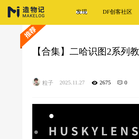
发现
DF创客社区
【合集】二哈识图2系列
2025.11.27
2675
0
粒子