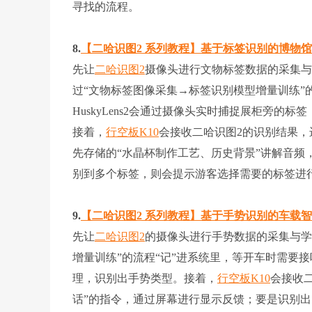
寻找的流程。
8.
【二哈识图2 系列教程】基于标签识别的博物
先让
二哈识图2
摄像头进行文物标签数据的采集与
过“文物标签图像采集→标签识别模型增量训练”
HuskyLens2会通过摄像头实时捕捉展柜旁的
接着，
行空板K10
会接收二哈识图2的识别结果，
先存储的“水晶杯制作工艺、历史背景”讲解音频
别到多个标签，则会提示游客选择需要的标签进行
9.
【二哈识图2 系列教程】基于手势识别的车载
先让
二哈识图2
的摄像头进行手势数据的采集与学
增量训练”的流程“记”进系统里，等开车时需要
理，识别出手势类型。接着，
行空板K10
会接收二
话”的指令，通过屏幕进行显示反馈；要是识别