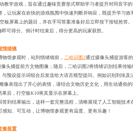
动教学游戏，旨在通过趣味竞赛形式帮助学习者提升对同音字的
赛，让玩家在欢快的游戏氛围中快速判断并响应，既提升学习效
行空板屏幕上的题目，并在手写答案准备好后立即按下按钮抢答。
确即可得分。倒计时结束后，得分更高的玩家获胜。
馆情绪镜
博物馆参观时，站到情绪镜前，
二哈识图2
通过摄像头捕捉游客的
摄像头捕捉前方文物图像；随后，二哈识图2将情绪识别结果传输
片”，与预设提示词组合后发送给大语言模型提问。例如识别到埃及
老雕像表现出了开心的表情，请结合文物历史文化，用生动通俗的
结果后，行空板K10将其显示在屏幕上。
回答到结果输出，这样一套完整流程，清晰展现了人工智能技术
可感知、可互动，让博物馆参观更有温度、更有乐趣！
变奏装置