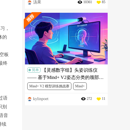
汤果
10361
85
DF冬季AI挑战赛
SEN0304
SER0039
DFR0608-1
MBT0014
学习，
体的
空板
最终
【灵感数字组】头姿识练仪
简单
—— 基于Mind+ V2姿态分类的颈部舒
缓锻炼项目
Mind+ V2 模型训练挑战赛
Mind+
过语
kylinpoet
272
11
人工智能
识别
语音
持续