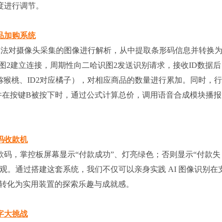
度进行调节。
品加购系统
算法对摄像头采集的图像进行解析，从中提取条形码信息并转换
哈识图2建立连接，周期性向二哈识图2发送识别请求，接收ID数据
应猕猴桃、ID2对应橘子），对相应商品的数量进行累加。同时，
并在按键B被按下时，通过公式计算总价，调用语音合成模块播报
码收款机
码，掌控板屏幕显示“付款成功”、灯亮绿色；否则显示“付款失
观。通过搭建这套系统，我们不仅可以亲身实践 AI 图像识别在
概念转化为实用装置的探索乐趣与成就感。
字大挑战