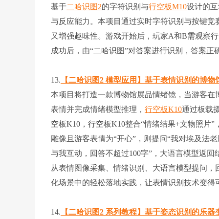
基于
二哈识图2
的字符识别与
行空板M10
设计的互
与反应能力。本项目通过实时字符识别与按键竞
又增强趣味性。游戏开始后，玩家A和B需观察
成功后，由“二哈识图”对答案进行识别，答案正
13.
【二哈识图2 模型应用】基于表情识别的博物
本项目将打造一款博物馆展品情绪镜，当游客在
表情并完成情绪模型推理，
行空板K10
通过板载
空板K10，行空板K10整合“情绪结果+文物照
雕像且游客表情为“开心”，则提问“我对埃及法
与我互动，回答不超过100字”，大语言模型返回
从表情图像采集、情绪识别、大语言模型提问，
化场景中的轻松落地实践，让表情识别技术变得
14.
【二哈识图2 系列教程】基于姿态识别的乐器