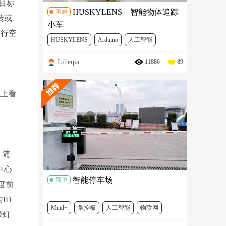
目标
HUSKYLENS—智能物体追踪
困难
转或
小车
；行空
HUSKYLENS
Arduino
人工智能
Liheqia
11886
89
机器人
FIT0038
SEN0305
DFR0191
DFR0165
SER0030
脑上看
。随
中心
智能停车场
简单
度前
ID
Mind+
掌控板
人工智能
物联网
绿灯