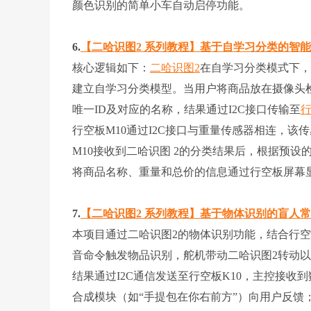
颜色识别的简单小车自动启停功能。
6.
【二哈识图2 系列教程】基于自学习分类的智
核心逻辑如下：
二哈识图2
在自学习分类模式下，
建立自学习分类模型。当用户将商品放在摄像头
唯一ID及对应的名称，结果通过I2C接口传输至
行
行空板M10通过I2C接口与重量传感器相连，
M10接收到二哈识图 2的分类结果后，根据预设
将商品名称、重量和总价的信息通过行空板屏幕显示
7.
【二哈识图2 系列教程】基于物体识别的盲人
本项目通过二哈识图2的物体识别功能，结合行空
音命令触发物品识别，舵机带动二哈识图2转动
结果通过I2C通信发送至行空板K10，主控接
合成模块（如“手提包在你右前方”）向用户反