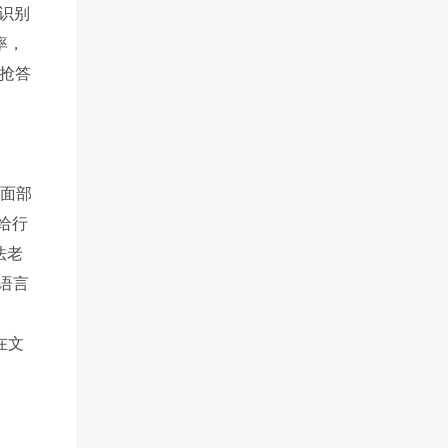
识别
率，
抢答
面部
给行
法老
语言
在文