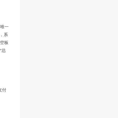
为唯一
后，系
行空板
“总
支付