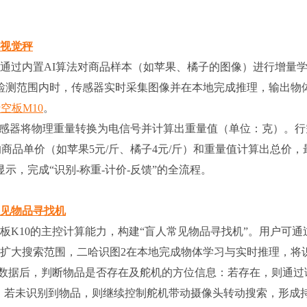
能视觉秤
通过内置AI算法对商品样本（如苹果、橘子的图像）进行增量
检测范围内时，传感器实时采集图像并在本地完成推理，输出物
空板M10
。
该传感器将物理重量转换为电信号并计算出重量值（单位：克）。行
的商品单价（如苹果5元/斤、橘子4元/斤）和重量值计算出总价，
，完成“识别-称重-计价-反馈”的全流程。
常见物品寻找机
板K10的主控计算能力，构建“盲人常见物品寻找机”。用户可通
以扩大搜索范围，二哈识图2在本地完成物体学习与实时推理，将
收到数据后，判断物品是否存在及舵机的方位信息：若存在，则通过
馈；若未识别到物品，则继续控制舵机带动摄像头转动搜索，形成