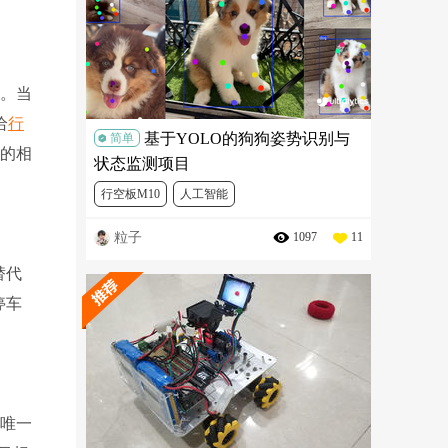
标。当
给
行
基于YOLO的狗狗姿势识别与
简单
出的相
状态监测项目
行空板M10
人工智能
粒子
1097
11
替代
停车
唯一