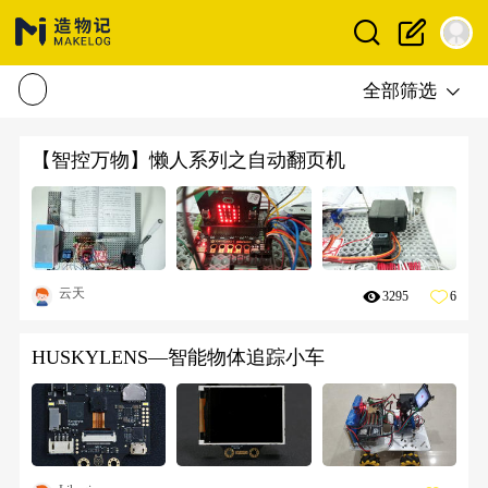
全部筛选
【智控万物】懒人系列之自动翻页机
云天
3295
6
HUSKYLENS—智能物体追踪小车