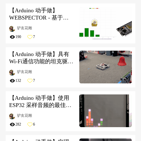
【Arduino 动手做】
WEBSPECTOR - 基于
ESP32 的 Web FFT 频谱分
驴友花雕
析仪
190
7
【Arduino 动手做】具有
Wi-Fi通信功能的坦克驱动
机器人
驴友花雕
132
7
【Arduino 动手做】使用
ESP32 采样音频的最佳方
法
驴友花雕
282
6