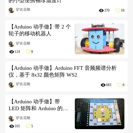
的小型便携袖珍温度计
驴友花雕
370
10
【Arduino 动手做】带 2 个
轮子的移动机器人
驴友花雕
124
9
【Arduino 动手做】Arduino FFT 音频频谱分析
仪，基于 8x32 颜色矩阵 WS2
驴友花雕
683
6
【Arduino 动手做】带
LED 矩阵和 Arduino 的模
拟时钟
驴友花雕
105
5