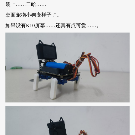
		DF_stretch();
装上……二哈……
delay
(
1000
);
		k10.canvas->canvasClear(
3
);
桌面宠物小狗变样子了。
		k10.canvas->canvasText(
"玩耍"
		k10.canvas->updateCanvas();
如果没有K10屏幕……还真有点可爱……。
		DF_play();
delay
(
1000
);
		k10.canvas->canvasClear(
3
);
		k10.canvas->canvasText(
"打招
		k10.canvas->updateCanvas();
		DF_wave();
delay
(
1000
);
		k10.canvas->canvasClear(
3
);
		k10.canvas->canvasText(
"走几
		k10.canvas->updateCanvas();
		DF_walkForward(
10
);
delay
(
1000
);
		k10.canvas->canvasClear(
3
);
		k10.canvas->canvasText(
"站立"
		k10.canvas->updateCanvas();
		DF_stand();
delay
(
1000
);
	}
}
void
loop
()
{