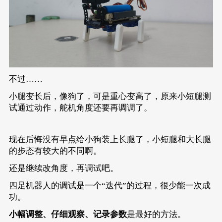
}
// 自定义函数
void
DF_stand
()
{
	eunihiker.setServoAngle(eServo0, 
90
)
	eunihiker.setServoAngle(eServo1, 
90
)
	eunihiker.setServoAngle(eServo2, 
90
)
	eunihiker.setServoAngle(eServo3, 
90
)
不过……
}
void
DF_sit
()
{
小腿变长后，像狗了，可是重心变高了，原来小短腿测
	eunihiker.setServoAngle(eServo0, 
70
)
试通过动作，舵机角度还要再调调了。
	eunihiker.setServoAngle(eServo1, 
45
)
	eunihiker.setServoAngle(eServo2, 
110
	eunihiker.setServoAngle(eServo3, 
135
}
现在后悔没有早点给小狗装上长腿了，小短腿和大长腿
void
DF_lieDown
()
{
的步态有较大的不同啊。
	eunihiker.setServoAngle(eServo0, 
30
)
	eunihiker.setServoAngle(eServo1, 
30
)
还是继续改角度，再调试吧。
	eunihiker.setServoAngle(eServo2, 
150
	eunihiker.setServoAngle(eServo3, 
150
四足机器人的调试是一个“迭代”的过程，很少能一次成
}
功。
void
DF_stretch
()
{
	eunihiker.setServoAngle(eServo0, 
45
)
​小幅调整、仔细观察、记录参数​
​是最好的方法。
	eunihiker.setServoAngle(eServo1, 
160