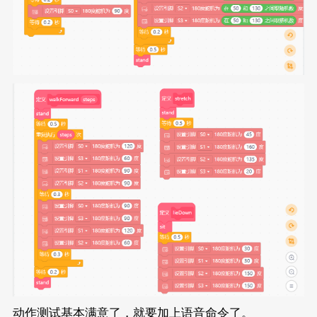
delay
(
200
);
	}
}
void
DF_play
()
{
for
 (
int
 index = 
0
; index < 
5
; index
		eunihiker.setServoAngle(eSer
		eunihiker.setServoAngle(eSer
		eunihiker.setServoAngle(eSer
		eunihiker.setServoAngle(eSer
delay
(
150
);
	}
	DF_stand();
}
动作测试基本满意了，就要加上语音命令了。