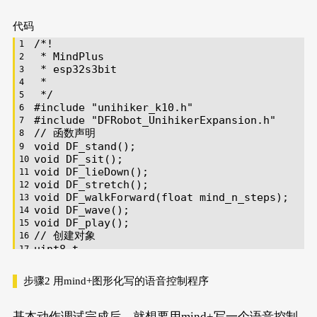
代码
/*!
 * MindPlus
 * esp32s3bit
 *
 */
#
include
"unihiker_k10.h"
#
include
"DFRobot_UnihikerExpansion.h"
// 函数声明
void
DF_stand
()
;
void
DF_sit
()
;
void
DF_lieDown
()
;
void
DF_stretch
()
;
void
DF_walkForward
(
float
 mind_n_steps)
;
void
DF_wave
()
;
void
DF_play
()
;
// 创建对象
uint8_t
                                     
UNIHIKER_K10                                
DFRobot_UnihikerExpansion_I2C 
eunihiker
(&
Wir
步骤2
用mind+图形化写的语音控制程序
// 主程序开始
基本动作调试完成后，就想要用mind+写一个语音控制