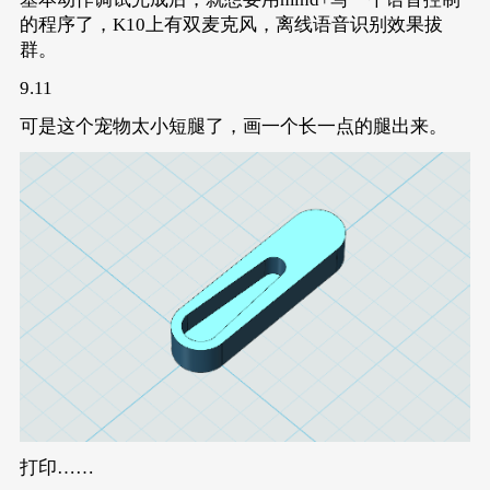
void
setup
()
{
的程序了，K10上有双麦克风，离线语音识别效果拔
	k10.
begin
();
群。
	k10.initScreen(screen_dir);
	k10.creatCanvas();
9.11
while
(!eunihiker.
begin
()){
delay
(
1000
	k10.setScreenBackground(
0x000000
);
可是这个宠物太小短腿了，画一个长一点的腿出来。
	k10.canvas->canvasText(
"    行空板桌
	k10.canvas->updateCanvas();
	DF_stand();
delay
(
1000
);
for
 (
int
 index = 
0
; index < 
3
; index
		k10.canvas->canvasClear(
3
);
		k10.canvas->canvasText(
"坐下"
		k10.canvas->updateCanvas();
		DF_sit();
delay
(
1000
);
		k10.canvas->canvasClear(
3
);
		k10.canvas->canvasText(
"趴下"
		k10.canvas->updateCanvas();
		DF_lieDown();
delay
(
1000
);
		k10.canvas->canvasClear(
3
);
		k10.canvas->canvasText(
"伸懒
打印……
		k10.canvas->updateCanvas();