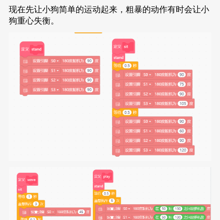
	eunihiker.setServoAngle(eServo2, 
135
现在先让小狗简单的运动起来，粗暴的动作有时会让小
	eunihiker.setServoAngle(eServo3, 
20
)
狗重心失衡。
}
void
DF_walkForward
(
float
 mind_n_steps)
{
for
 (
int
 index = 
0
; index < mind_n_s
		eunihiker.setServoAngle(eSer
		eunihiker.setServoAngle(eSer
		eunihiker.setServoAngle(eSer
		eunihiker.setServoAngle(eSer
delay
(
300
);
		eunihiker.setServoAngle(eSer
		eunihiker.setServoAngle(eSer
		eunihiker.setServoAngle(eSer
		eunihiker.setServoAngle(eSer
delay
(
300
);
	}
delay
(
200
);
	DF_stand();
}
void
DF_wave
()
{
	DF_sit();
for
 (
int
 index = 
0
; index < 
3
; index
		eunihiker.setServoAngle(eSer
delay
(
200
);
		eunihiker.setServoAngle(eSer