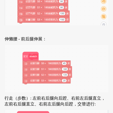
伸懒腰 - 前后腿伸展：
行走（步数）: 左前右后腿向后蹬、右前左后腿直立，
左前右后腿直立、右前左后腿向后蹬，交替进行: