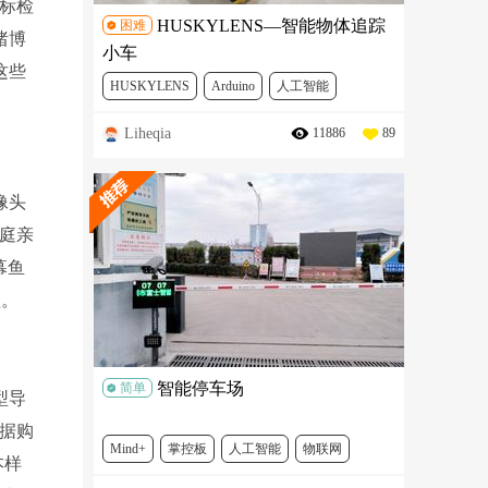
标检
HUSKYLENS—智能物体追踪
困难
渚博
小车
这些
HUSKYLENS
Arduino
人工智能
Liheqia
11886
89
机器人
FIT0038
SEN0305
DFR0191
DFR0165
SER0030
像头
庭亲
幕鱼
理。
智能停车场
简单
型导
据购
Mind+
掌控板
人工智能
物联网
本样