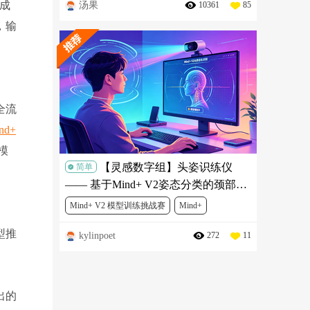
完成
汤果
10361
85
DF冬季AI挑战赛
SEN0304
SER0039
，输
DFR0608-1
MBT0014
全流
nd+
模
【灵感数字组】头姿识练仪
简单
—— 基于Mind+ V2姿态分类的颈部舒
缓锻炼项目
Mind+ V2 模型训练挑战赛
Mind+
型推
kylinpoet
272
11
人工智能
出的