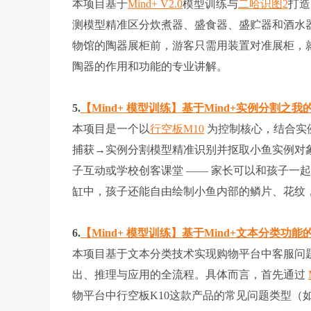
本项目基于
Mind+ V2.0
模型训练与
二哈识图2
打造
测模型精准区分炊煮器、盛食器、盛贮器和酒水
物馆的陶器展柜前，游客只需用装置对准展柜，
陶器的作用和功能的专业讲解。
5.
【Mind+ 模型训练】基于Mind+实例分割之
本项目是一个以
行空板M10
为控制核心，结合实例
捕获→实例分割模型精准识别并抠取小鱼实例对
子互动或学校创客课堂 —— 家长可以和孩子一起
缸中，孩子还能自由绘制小鱼内部的鳞片、花纹，
6.
【Mind+ 模型训练】基于Mind+文本分类功
本项目基于文本分类技术实现购物平台中客服问
出、推理与应用的全流程。具体而言，首先通过
物平台中行空板K10这款产品的常见问题类型（