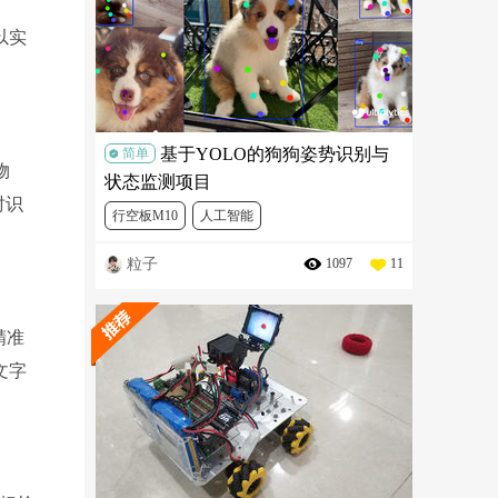
以实
基于YOLO的狗狗姿势识别与
简单
物
状态监测项目
时识
行空板M10
人工智能
粒子
1097
11
精准
文字