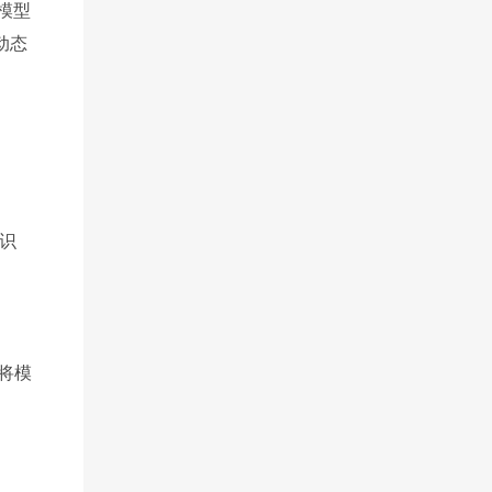
模型
动态
识
将模