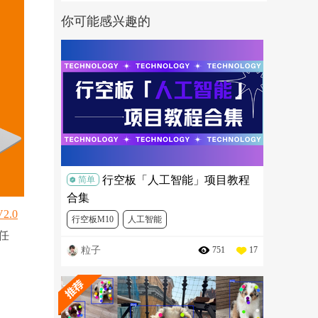
你可能感兴趣的
行空板「人工智能」项目教程
简单
合集
V2.0
行空板M10
人工智能
任
粒子
751
17