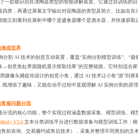
了一款能识别良渚陶器类型的智能讲解装置。它通过自训练的目
器四类，再通过屏幕文字输出对应陶器的类型及简介。比如在良
就能立刻看到在展柜中哪个是盛食器哪个是酒水器，并快速获取
我的海底世界
分割 AI 技术的创意互动装置，覆盖“实例分割模型训练”、“摄
象→创意鱼缸界面随机显示抠取结果”的完整链路。它特别适合家
用摄像头捕捉你设计的创意小鱼，通过 AI 技术让小鱼“游”到屏
既增添了趣味，又能在动手过程中直观理解 AI 实例分割的原
能的客服问题分流
题分流的核心功能，整个实现过程涵盖数据采集、模型训练、模
Mind+ V2.0
文本分类训练平台进行数据准备与模型训练工作：根
如售前咨询、交易履约或售后技术），采集并整理不同类别的文