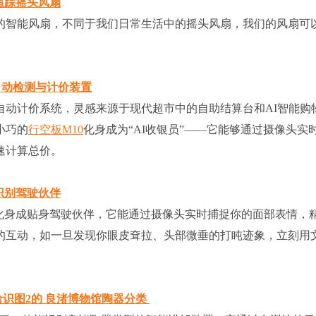
追踪摇头风扇
的智能风扇，不同于我们日常生活中的摇头风扇，我们的风扇可
自动检测与计价装置
自动计价系统，灵感来源于现代超市中的自助结算台和AI智能购
小巧的
行空板M10
化身成为“AI收银员”——它能够通过摄像头实
速计算总价。
识别驾驶伙伴
化身成贴身驾驶伙伴，它能通过摄像头实时捕捉你的面部表情，
的互动，如一旦发现你眼皮耷拉、头部微垂的打盹迹象，立刻用
二哈识图2的 良渚博物馆陶器分类