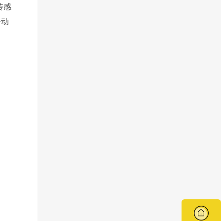
传感
子动