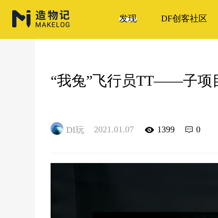
发现
DF创客社区
“我兔”飞行员TT——子
2021.01.07
1399
0
DI玩