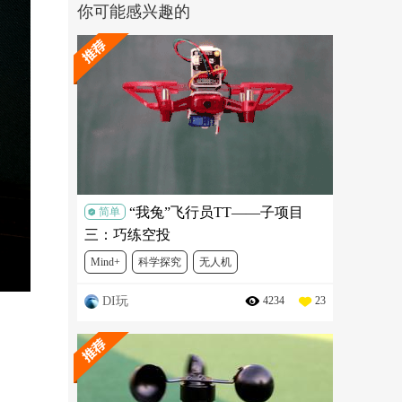
你可能感兴趣的
“我兔”飞行员TT——子项目
简单
三：巧练空投
Mind+
科学探究
无人机
DI玩
4234
23
ROBOMASTER TT 无人机编程教学开发大赛