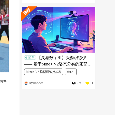
【灵感数字组】头姿识练仪
简单
—— 基于Mind+ V2姿态分类的颈部舒
缓锻炼项目
Mind+ V2 模型训练挑战赛
Mind+
为空
kylinpoet
274
11
人工智能