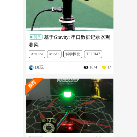
基于Gravity: 串口数据记录器观
简单
测风
Arduino
Mind+
科学探究
TEL0147
DI玩
1674
17
SEN0497
DFR0785-R
SEN0170
TEL0118
DFR0216
DFR0265
DFR0469
DFR0486