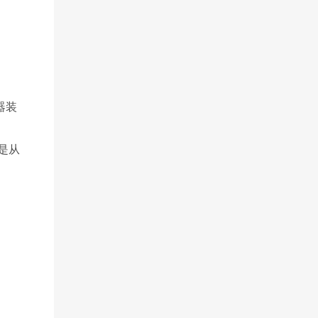
器装
是从