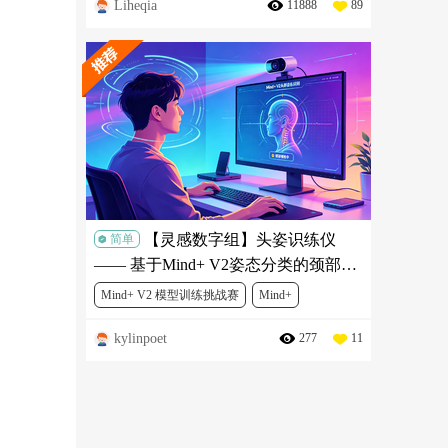
Liheqia
11888
89
机器人
FIT0038
SEN0305
DFR0191
DFR0165
SER0030
【灵感数字组】头姿识练仪
简单
—— 基于Mind+ V2姿态分类的颈部舒
缓锻炼项目
Mind+ V2 模型训练挑战赛
Mind+
kylinpoet
277
11
人工智能