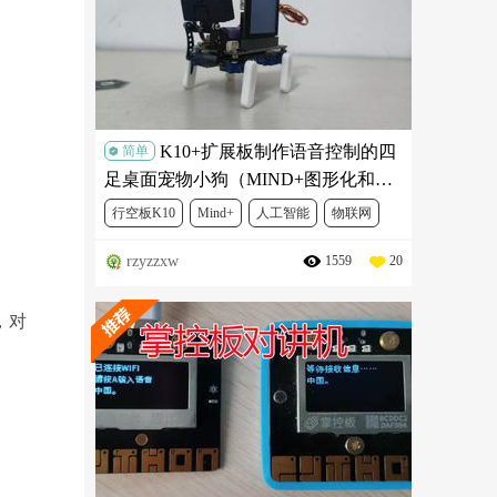
K10+扩展板制作语音控制的四
简单
足桌面宠物小狗（MIND+图形化和
Arduino IDE代码）
行空板K10
Mind+
人工智能
物联网
rzyzzxw
1559
20
机器人
SER0039
DFR0992
DFR1216
，对