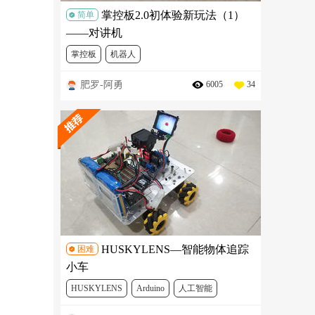
掌控板2.0初体验新玩法（1）
简单
——对讲机
掌控板
机器人
肥罗-阿勇
6005
34
HUSKYLENS—智能物体追踪
困难
小车
HUSKYLENS
Arduino
人工智能