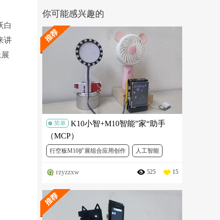
你可能感兴趣的
沃白
来讲
上展
K10小智+M10智能”家“助手
简单
（MCP）
行空板M10扩展组合应用创作
人工智能
rzyzzxw
525
15
机器人
行空板M10
行空板K10