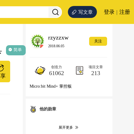
登录
|
注册
写文章
rzyzzxw
关注
2018.06.05
具
简单
创造力
项目文章
61062
213
分享
Micro:bit Mind+ 掌控板
他的勋章
展开更多