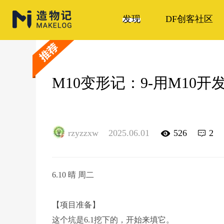
发现
DF创客社区
M10变形记：9-用M1
rzyzzxw
2025.06.01
526
2
6.10 晴 周二
【项目准备】
这个坑是6.1挖下的，开始来填它。