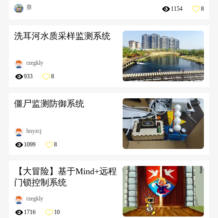
章
1154
8
洗耳河水质采样监测系统
rzegkly
933
8
僵尸监测防御系统
hnyzcj
1099
8
【大冒险】基于Mind+远程
门锁控制系统
rzegkly
1716
10