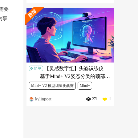
需要
为事
【灵感数字组】头姿识练仪
简单
—— 基于Mind+ V2姿态分类的颈部舒
缓锻炼项目
Mind+ V2 模型训练挑战赛
Mind+
kylinpoet
271
11
人工智能