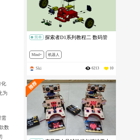
探索者D1系列教程二 数码管
简单
Mind+
机器人
Ski
6213
10
转化
化为
时需
一款数
闭