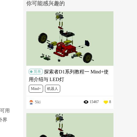
你可能感兴趣的
探索者D1系列教程一 Mind+使
简单
用介绍与 LED灯
Mind+
机器人
Ski
15467
8
可用
外界