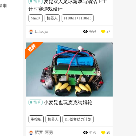
麦昆双人足球游戏与清洁卫士
简单
定电
计时赛游戏设计
Mind+
机器人
FIT0611+FIT0615
Liheqia
4924
27
DFR0497
FIT0301
ROB0148-CN-1
小麦昆也玩麦克纳姆轮
简单
掌控板
机器人
DF创客助力计划
肥罗-阿勇
4478
28
2019年度精选