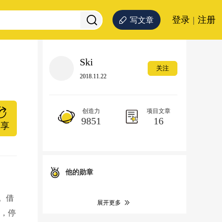
登录
|
注册
写文章
Ski
关注
2018.11.22
创造力
项目文章
9851
16
分享
他的勋章
。借
展开更多
数，停