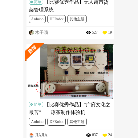
【比赛优秀作品】无人超市货
简单
架管理系统
Arduino
DFRobot
其他主题
木子哦
527
19
优秀作品案例
【比赛优秀作品】“广府文化之
简单
最苦”——凉茶制作体验机
Arduino
DFRobot
其他主题
JIAJIA
837
24
优秀作品案例