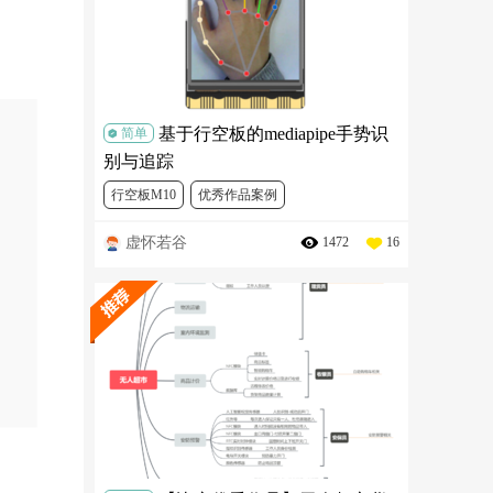
基于行空板的mediapipe手势识
简单
别与追踪
行空板M10
优秀作品案例
虚怀若谷
1472
16
行空板“人工智能”项目教程合集
DFR0706
FIT0668
FIT0729