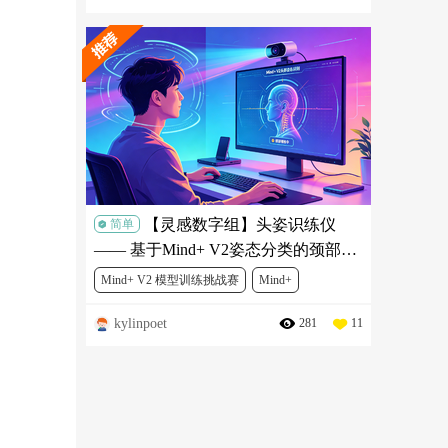
【灵感数字组】头姿识练仪
简单
—— 基于Mind+ V2姿态分类的颈部舒
缓锻炼项目
Mind+ V2 模型训练挑战赛
Mind+
kylinpoet
281
11
人工智能