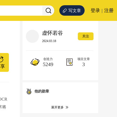
登录
|
注册
写文章
虚怀若谷
关注
2024.03.18
创造力
项目文章
5249
3
分享
他的勋章
CR
术将
展开更多