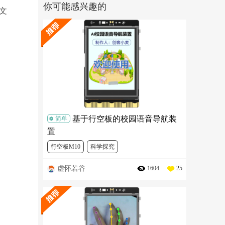
你可能感兴趣的
的文
基于行空板的校园语音导航装
简单
置
行空板M10
科学探究
虚怀若谷
1604
25
行空板“人工智能”项目教程合集
FIT0914
DFR0706
SEN0539
FIT0668