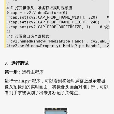
# 打开摄像头，准备获取实时视频流
cap = cv2.VideoCapture(
0
)
cap.set(cv2.CAP_PROP_FRAME_WIDTH, 
320
)    
# 
cap.set(cv2.CAP_PROP_FRAME_HEIGHT, 
240
)    
#
cap.set(cv2.CAP_PROP_BUFFERSIZE, 
1
)    
# 设置
# 设置窗口为全屏模式
cv2.namedWindow(
'MediaPipe Hands'
, cv2.WND_PR
cv2.setWindowProperty(
'MediaPipe Hands'
, cv2.
# 加载Hands模型
with
 mp_hands.Hands(
3、运行调试
    model_complexity=
0
,
    min_detection_confidence=
0.5
,
第一步：
运行主程序
    min_tracking_confidence=
0.5
) 
as
 hands:
while
 cap.isOpened():
运行“main.py”程序，可以看到初始时屏幕上显示着摄
# 读取摄像头的每一帧图像
像头拍摄到的实时画面，将摄像头画面对准手部，可以
    success, image = cap.read()
if
not
 success:
看到手掌被识别了出来并标记了关键点。
        print(
"Ignoring empty camera frame."
)
continue
# 将图像转换为RGB格式