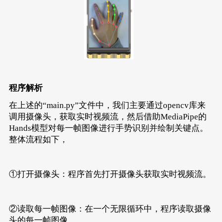
    image.flags.writeable = 
False
    image = cv2.cvtColor(image, cv2.COLOR_BGR
# 使用Hands模型处理图像
    results = hands.process(image)
# 将图像转换回BGR格式
    image.flags.writeable = 
True
    image = cv2.cvtColor(image, cv2.COLOR_RGB
程序解析
# 如果在图像中检测到手，则在图像上绘制手的关键点
if
 results.multi_hand_landmarks:
在上述的“main.py”文件中，我们主要通过opencv库来
for
 hand_landmarks 
in
 results.multi_h
调用摄像头，获取实时视频流，然后借助MediaPipe的
            mp_drawing.draw_landmarks(
Hands模型对每一帧图像进行手势识别并绘制关键点。
                image,
                hand_landmarks,
整体流程如下，
                mp_hands.HAND_CONNECTIONS,
                mp_drawing_styles.get_default
                mp_drawing_styles.get_default
①打开摄像头：程序首先打开摄像头获取实时视频流。
# 将图像旋转90度并翻转，然后显示图像
    image = cv2.rotate(image, cv2.ROTATE_90_C
    cv2.imshow(
'MediaPipe Hands'
, cv2.flip(im
②读取每一帧图像：在一个无限循环中，程序读取摄像
# 如果用户按下ESC键（ASCII值为27），则退出循环
头的每一帧图像。