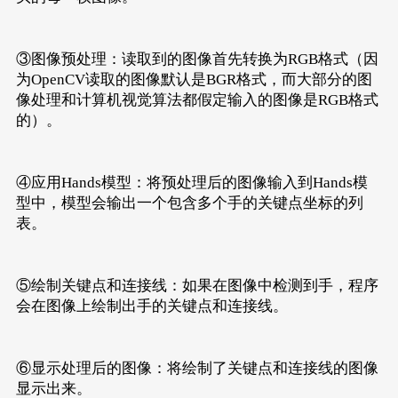
if
 cv2.waitKey(
5
) & 
0xFF
 == 
27
:
break
# 释放摄像头
③图像预处理：读取到的图像首先转换为RGB格式（因
cap.release()
为OpenCV读取的图像默认是BGR格式，而大部分的图
像处理和计算机视觉算法都假定输入的图像是RGB格式
的）。
④应用Hands模型：将预处理后的图像输入到Hands模
型中，模型会输出一个包含多个手的关键点坐标的列
表。
⑤绘制关键点和连接线：如果在图像中检测到手，程序
会在图像上绘制出手的关键点和连接线。
⑥显示处理后的图像：将绘制了关键点和连接线的图像
显示出来。