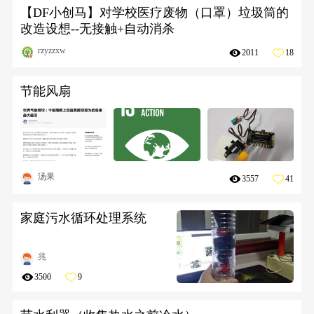
【DF小创马】对学校医疗废物（口罩）垃圾筒的
改造设想--无接触+自动消杀
rzyzzxw
2011
18
节能风扇
汤果
3557
41
家庭污水循环处理系统
兆
3500
9