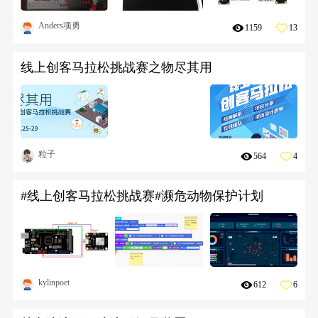
Anders项勇
1159
13
线上创客马拉松挑战赛之物尽其用
粒子
564
4
#线上创客马拉松挑战赛#濒危动物保护计划
kylinpoet
612
6