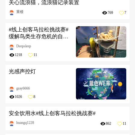
关心流浪猫，流浪猫记录装置
重楼
769
7
#线上创客马拉松挑战赛#
缓解鸟类生存危机的自动
喂猫器
Deepsleep
1218
11
光感声控灯
gray6666
1026
8
安全饮用水#线上创客马拉松挑战赛#
huangq1228
862
11