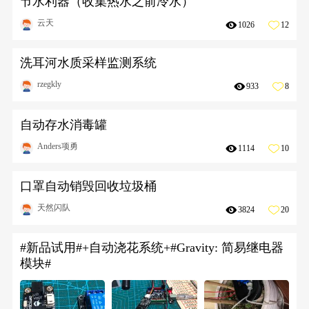
节水利器（收集热水之前冷水）
云天
1026
12
洗耳河水质采样监测系统
rzegkly
933
8
自动存水消毒罐
Anders项勇
1114
10
口罩自动销毁回收垃圾桶
天然闪队
3824
20
#新品试用#+自动浇花系统+#Gravity: 简易继电器
模块#