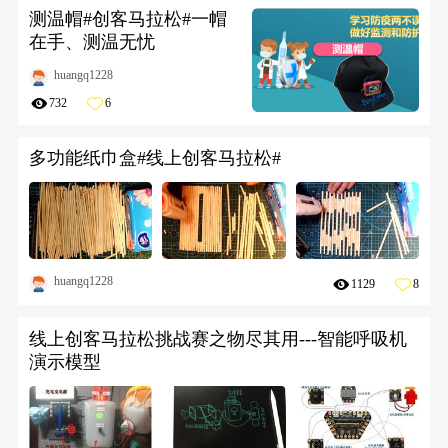
测温帽#创客马拉松#一帽
在手、测温无忧
huangq1228
732
6
多功能纸巾盒#线上创客马拉松#
huangq1228
1129
8
线上创客马拉松挑战赛之物尽其用---智能呼吸机
演示模型