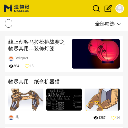
全部筛选
线上创客马拉松挑战赛之
物尽其用---装饰灯笼
kylinpoet
984
13
物尽其用－纸盒机器猫
兆
1287
14