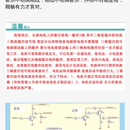
霍尔不动调相线，相线不动调霍尔；抖动不转都是错，
顺畅有力才算对。