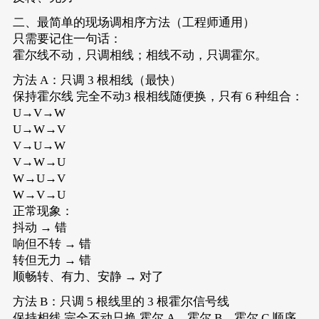
二、最简单的现场调相序方法（工程师通用）
只需要记住一句话：
霍尔线不动，只调相线；相线不动，只调霍尔。
方法 A：只调 3 根相线（最快）
保持霍尔线 完全不动3 根相线随便换，只有 6 种组合：
U→V→W
U→W→V
V→U→W
V→W→U
W→U→V
W→V→U
正常现象：
抖动 → 错
响但不转 → 错
转但无力 → 错
顺畅转、有力、安静 → 对了
方法 B：只调 5 根线里的 3 根霍尔信号线
保持相线 完全不动只换 霍尔 A、霍尔 B、霍尔 C 顺序