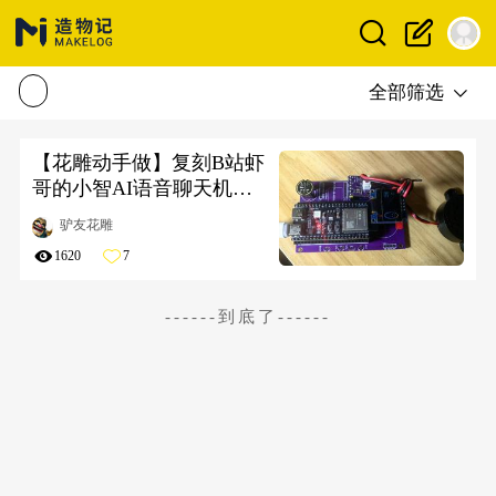
全部筛选
【花雕动手做】复刻B站虾
哥的小智AI语音聊天机器
人
驴友花雕
1620
7
------到底了------