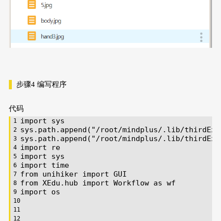
步骤4
编写程序
代码
import
 sys
sys.path.append(
"/root/mindplus/.lib/thirdExt
sys.path.append(
"/root/mindplus/.lib/thirdExt
import
 re
import
 sys
import
 time
from
 unihiker 
import
 GUI
from
 XEdu.hub 
import
 Workflow 
as
 wf
import
 os