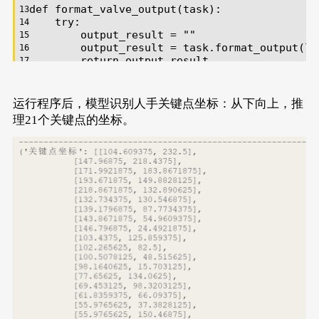
def
format_valve_output
(
task
):
try
:
        output_result = 
""
        output_result = task.format_output(la
return
 output_result
except
 AttributeError:
return
"AttributeError: 请检查输入数据
运行程序后，模型识别人手关键点坐标：从下向上，推
理21个关键点的坐标。
u_gui=GUI()
para_task1 = {}
u_gui.draw_text(text=
"行空板M10"
,x=
0
,y=
0
,font_
a=u_gui.draw_text(text=
"推理进行中........"
,x=
u_gui.draw_image(image=
"hand3.jpg"
,x=
0
,y=
60
)
time.sleep(
1
)
init_para_task1 = {
"task"
:
"pose_hand"
}
init_para_task1[
"download_path"
] = 
r"/root/ch
task1 = wf(**init_para_task1)
para_task1[
"data"
] = 
"hand3.jpg"
para_task1[
"img_type"
] = 
"cv2"
if
'task1'
in
 globals() 
or
'task1'
in
 locals(
    rea_result_task1 = task1.inference(**para
else
:
    print(
"init"
,
'task1'
)