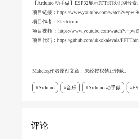
【Arduino 动手做】ESP32显示FFT波以识别
display
.setTextColor(SSD1306_WHITE
display
.
setCursor
(
0
, 
0
);
项目链接：https://www.youtube.com/watch?v=pwi9
display
.
println
(
"FFT Audio Process
项目作者：Electricum
display
.
display
();
项目视频 ：https://www.youtube.com/watch?v=pwi
delay
(
2000
);
}
项目代码：https://github.com/ukkokalevala/FFTThin
void
loop
()
{
// Capture audio samples
for
 (
int
 i = 
0
; i < SAMPLES; i++) 
    vReal[i] = 
analogRead
(SOUND_SENS
Makelog作者原创文章，未经授权禁止转载。
    vImag[i] = 
0
;
delayMicroseconds
(
1000000
 / SAMP
#Arduino
#音乐
#Arduino 动手做
#E
  }
// Perform FFT
  fft(vReal, vImag, SAMPLES);
// Display FFT results on OLED
评论
display
.clearDisplay();
display
.
setCursor
(
0
, 
0
);