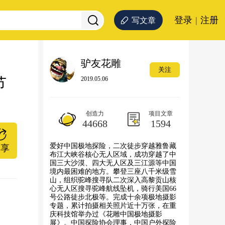
登录
|
注册
写文章
驴友花雕
关注
节
2019.05.06
创造力
项目文章
44668
1594
爱好中国极地探险，二次徒步穿越雅鲁藏
分享
布江大峡谷核心无人区域，成功穿越了中
国三大沙漠、四大无人区及三江源等中国
境内最困难的地方。攀登三座八千米级雪
山，组织驼峰搜寻队二次深入高黎贡山核
心无人区搜寻驼峰航线坠机，骑行美国66
号公路徒步北极等。完成十余项极地摄影
专题，累计拍摄相关照片近十万张，在重
庆科技馆举办过《花雕中国极地摄影
展》。中国探险协会理事，中国户外探险