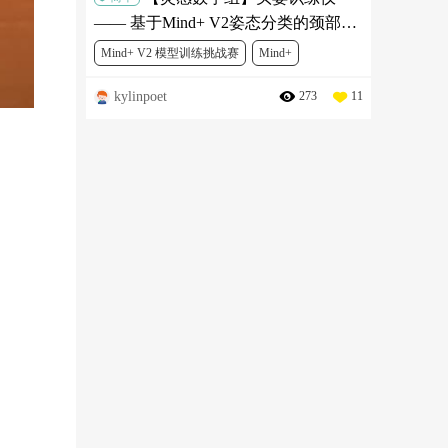
—— 基于Mind+ V2姿态分类的颈部舒
缓锻炼项目
Mind+ V2 模型训练挑战赛
Mind+
kylinpoet
273
11
人工智能