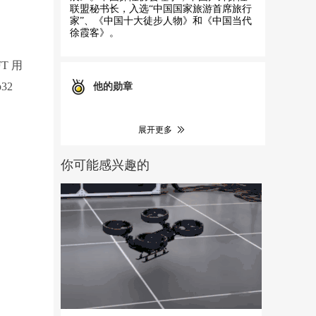
联盟秘书长，入选“中国国家旅游首席旅行
家”、《中国十大徒步人物》和《中国当代
徐霞客》。
T 用
32
他的勋章
展开更多
你可能感兴趣的