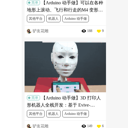
【Arduino 动手做】可以在各种
简单
地形上滚动、飞行和行走的M4 变形机
器人
其他平台
机器人
Arduino 动手做
驴友花雕
188
9
可以滚动、飞行和行走的M4变形机器人
【Arduino 动手做】3D 打印人
简单
形机器人全栈开发：基于 Evive-
Arduino 平台的智能手机物联网控制系
其他平台
机器人
Arduino 动手做
统构建
驴友花雕
149
6
3D 打印人形机器人全栈开发