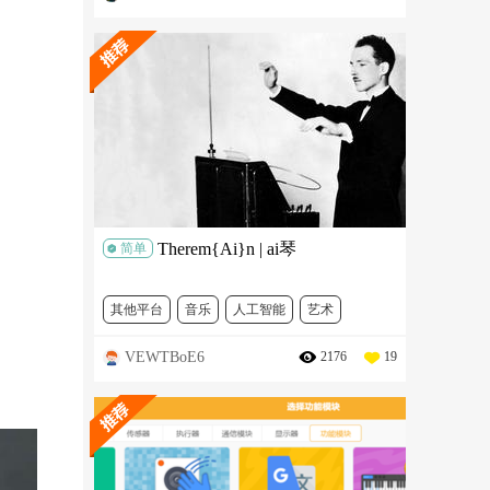
Therem{Ai}n | ai琴
简单
其他平台
音乐
人工智能
艺术
VEWTBoE6
2176
19
谷歌开发社社区 黑客马拉松