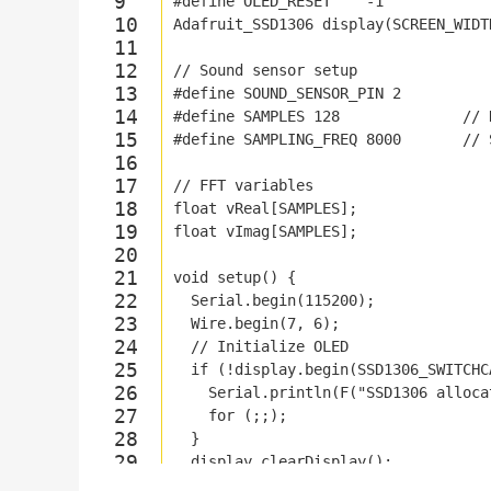
#
define
 OLED_RESET    -1
Adafruit_SSD1306 
display
(SCREEN_WIDT
// Sound sensor setup
#
define
 SOUND_SENSOR_PIN 2
#
define
 SAMPLES 128              
// 
#
define
 SAMPLING_FREQ 8000       
// 
// FFT variables
float
 vReal[SAMPLES];
float
 vImag[SAMPLES];
void
setup
()
{
Serial
.
begin
(
115200
);
Wire
.
begin
(
7
, 
6
);
// Initialize OLED
if
 (!
display
.
begin
(SSD1306_SWITCHC
Serial
.
println
(F(
"SSD1306 alloca
for
 (;;);
  }
display
.clearDisplay();
display
.
setTextSize
(
1
);