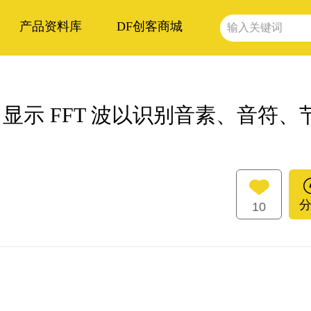
产品资料库
DF创客商城
P32 显示 FFT 波以识别音素、音符、
10