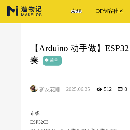
发现
DF创客社区
【Arduino 动手做】ES
奏
简单
2025.06.25
512
0
驴友花雕
布线
ESP32C3