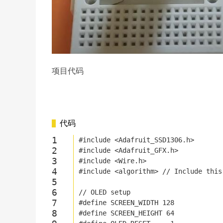
项目代码
代码
#
include
<Adafruit_SSD1306.h>
#
include
<Adafruit_GFX.h>
#
include
<Wire.h>
#
include
<algorithm> // Include this
// OLED setup
#
define
 SCREEN_WIDTH 128
#
define
 SCREEN_HEIGHT 64