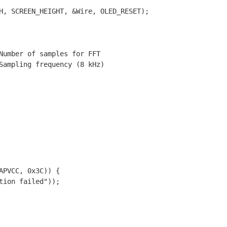
H, SCREEN_HEIGHT, &
Wire
, OLED_RESET)
;
Number of samples for FFT
Sampling frequency (8 kHz)
APVCC, 
0x3C
)) {
tion failed"
));