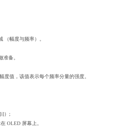
频域 （幅度与频率）。
计算做准备。
T 输出转换为幅度值，该值表示每个频率分量的强度。
[i]）;
 OLED 屏幕上。