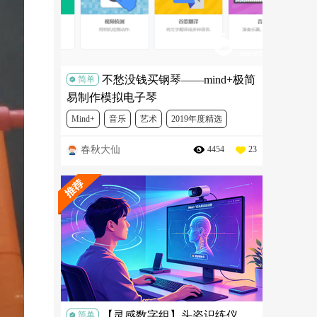
不愁没钱买钢琴——mind+极简
简单
易制作模拟电子琴
Mind+
音乐
艺术
2019年度精选
春秋大仙
4454
23
【灵感数字组】头姿识练仪
简单