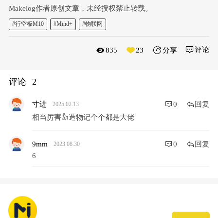
Makelog作者原创文章，未经授权禁止转载。
#行空板M10
#Mind+
#物联网
评论
835
23
分享
评论
2
回复
寸进
0
2025.02.13
相当厉害👍造物记个个都是大佬
回复
9mm
0
2023.08.30
6