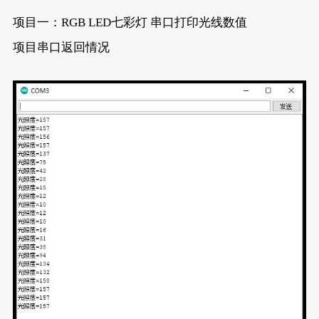
void
loop
()
{
项目一：RGB LED七彩灯 串口打印光线数值
Serial
.
println
(
analogRead
(A0));
项目串口返回情况
for
 (
int
 count = 
0
; count < 
3
; count++)
  {
digitalWrite
(colores[count], 
HIGH
);
delay
(timeDelay);
  }
for
 (
int
 count = 
0
; count < 
3
; count++)
  {
digitalWrite
(colores[count], 
LOW
);
delay
(timeDelay);
  }
}