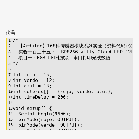
代码
/*
  【Arduino】168种传感器模块系列实验（资料代码+仿
  实验一百三十五： ESP8266 Witty Cloud ESP-12F
  项目一：RGB LED七彩灯 串口打印光线数值
*/
int
 rojo = 
15
;
int
 verde = 
12
;
int
 azul = 
13
;
int
 colores[] = {rojo, verde, azul};
int
 timeDelay = 
200
;
void
setup
()
{
Serial
.
begin
(
9600
);
pinMode
(rojo, 
OUTPUT
);
pinMode
(verde, 
OUTPUT
);
pinMode
(azul, 
OUTPUT
);
}