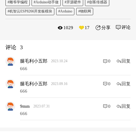
#雕爷学编程
#Arduino动手做
#开源硬件
#创客传感器
#机智云ESP8266开发板模块
#Arduino
#物联网
评论
1029
17
分享
评论
3
回复
腿毛利小五郎
0
2023.10.24
666
回复
腿毛利小五郎
0
2023.09.16
666
回复
9mm
0
2023.07.31
666