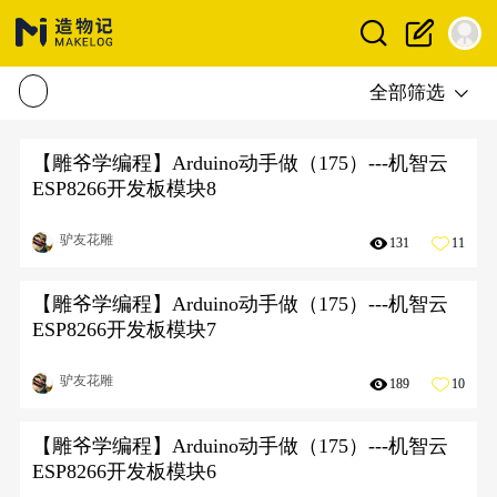
全部筛选
【雕爷学编程】Arduino动手做（175）---机智云
ESP8266开发板模块8
驴友花雕
131
11
【雕爷学编程】Arduino动手做（175）---机智云
ESP8266开发板模块7
驴友花雕
189
10
【雕爷学编程】Arduino动手做（175）---机智云
ESP8266开发板模块6