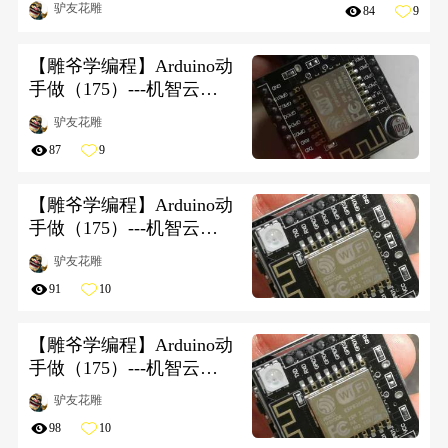
驴友花雕
84
9
【雕爷学编程】Arduino动
手做（175）---机智云
ESP8266开发板模块5
驴友花雕
87
9
【雕爷学编程】Arduino动
手做（175）---机智云
ESP8266开发板模块4
驴友花雕
91
10
【雕爷学编程】Arduino动
手做（175）---机智云
ESP8266开发板模块3
驴友花雕
98
10