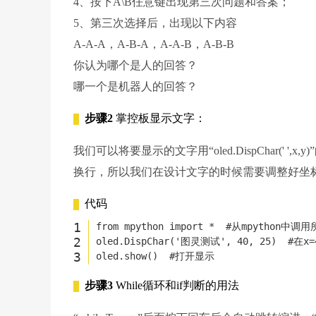
4、按下A\B任意键出现第三次问题和答案；
5、第三次选择后，出现以下内容
A-A-A，A-B-A，A-A-B，A-B-B
你认为哪个是人的回答？
哪一个是机器人的回答？
步骤2
掌控板显示文字：
我们可以将要显示的文字用“oled.DispChar('
换行，所以我们在设计文字的时候需要调整好坐标，控
代码
from
 mpython 
import
 *  
#从mpython中调
oled.DispChar(
'图灵测试'
, 
40
, 
25
)  
#在x
oled.show()  
#打开显示
步骤3
While循环和if判断的用法