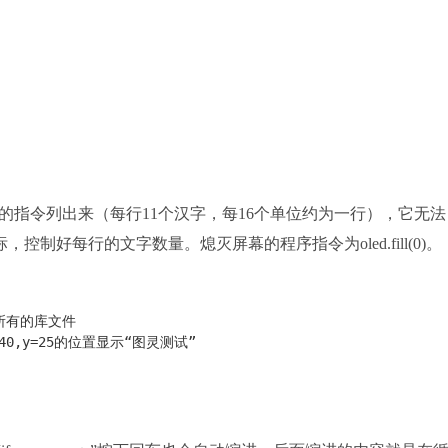
 ',x,y)”的指令列出来（每行11个汉字，每16个单位约为一行），它无
制好每行的文字数量。熄灭屏幕的程序指令为oled.fill(0)。
用所有的库文件
=40,y=25的位置显示“图灵测试”