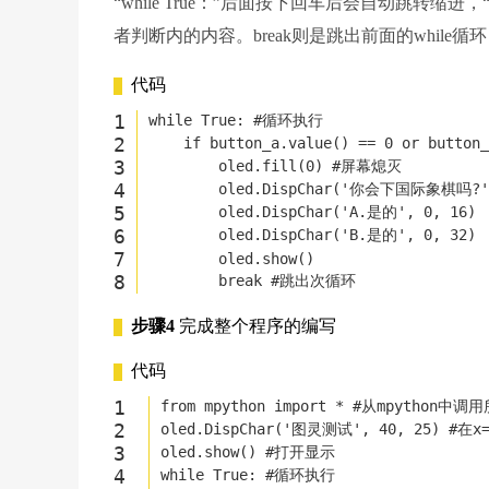
“while True：”后面按下回车后会自动跳转缩进
者判断内的内容。break则是跳出前面的while循
代码
while
True
: 
#循环执行
if
 button_a.value() == 
0
or
 button_
        oled.fill(
0
) 
#屏幕熄灭
        oled.DispChar(
'你会下国际象棋吗?'
        oled.DispChar(
'A.是的'
, 
0
, 
16
)
        oled.DispChar(
'B.是的'
, 
0
, 
32
)
        oled.show()
break
#跳出次循环 
步骤4
完成整个程序的编写
代码
from
 mpython 
import
 * 
#从mpython中调
oled.DispChar(
'图灵测试'
, 
40
, 
25
) 
#在x
oled.show() 
#打开显示
while
True
: 
#循环执行