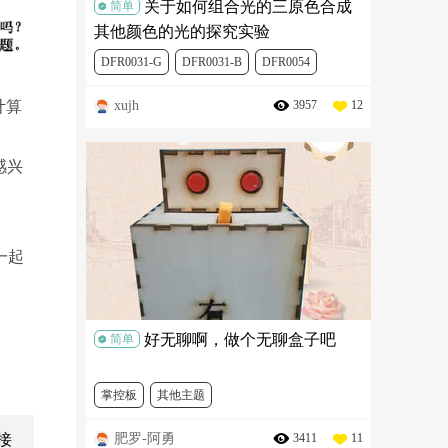
关于如何组合光的三原色合成
简单
其他颜色的光的探究实验
DFR0031-G
DFR0031-B
DFR0054
xujh
3957
12
计算
DFR0608-1
MBT0014
DFR0031-R
感兴
一起
好无聊啊，做个无聊盒子吧
简单
掌控板
其他主题
肥罗-阿勇
3411
11
接
#REMAKE再造#创客挑战赛
DFR0608-1