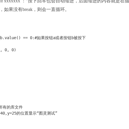
，“if xxxxxxx ：”按下回车也会自动缩进，后面缩进的内容就是在
环，如果没有break，则会一直循环。
b.value() == 
0
:
#如果按钮a或者按钮b被按下
, 
0
, 
0
)
用所有的库文件
=40,y=25的位置显示“图灵测试”