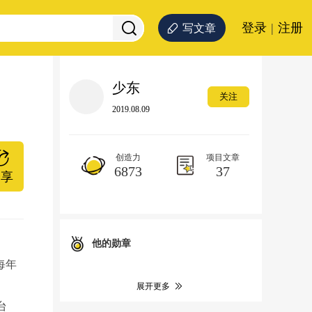
登录
|
注册
写文章
少东
关注
2019.08.09
创造力
项目文章
6873
37
分享
他的勋章
每年
展开更多
台