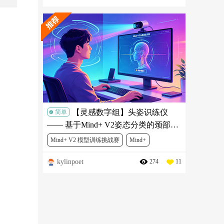
MBT0014
【灵感数字组】头姿识练仪
简单
—— 基于Mind+ V2姿态分类的颈部舒
缓锻炼项目
Mind+ V2 模型训练挑战赛
Mind+
kylinpoet
274
11
人工智能