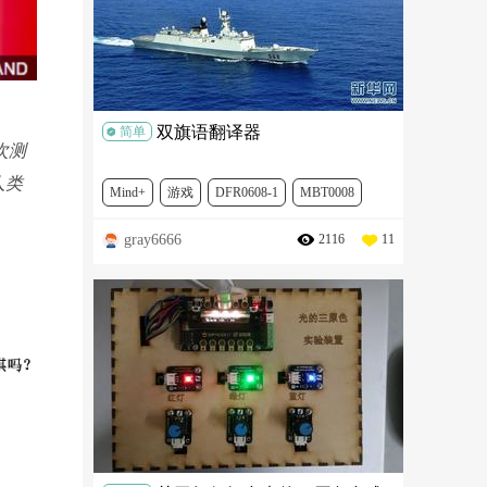
双旗语翻译器
简单
次测
人类
Mind+
游戏
DFR0608-1
MBT0008
gray6666
2116
11
TOY0086-CN-1