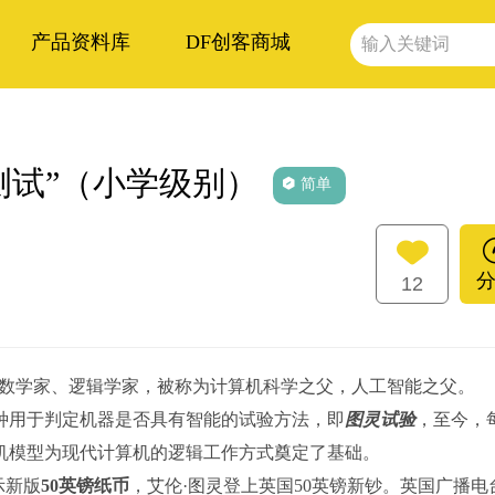
产品资料库
DF创客商城
灵测试”（小学级别）
简单
12
ing）：英国数学家、逻辑学家，被称为计算机科学之父，人工智能之父。
种用于判定机器是否具有智能的试验方法，即
图灵试验
，至今，
机模型为现代计算机的逻辑工作方式奠定了基础。
示新版
50英镑纸币
，艾伦·图灵登上英国50英镑新钞。英国广播电