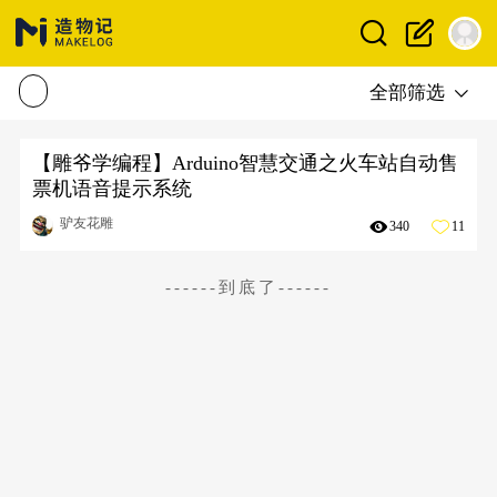
全部筛选
【雕爷学编程】Arduino智慧交通之火车站自动售
票机语音提示系统
驴友花雕
340
11
------到底了------