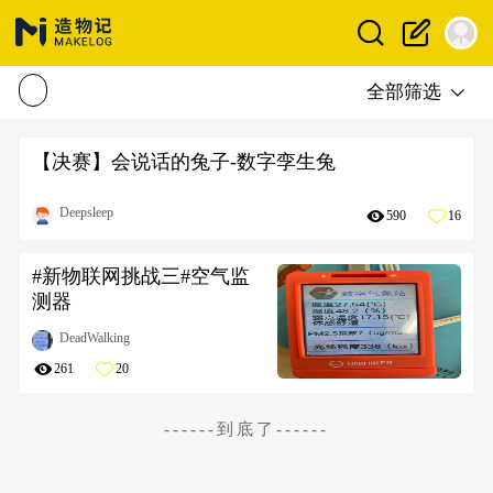
全部筛选
【决赛】会说话的兔子-数字孪生兔
Deepsleep
590
16
#新物联网挑战三#空气监
测器
DeadWalking
261
20
------到底了------