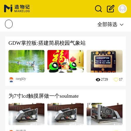
全部筛选
GDW掌控板:搭建简易校园气象站
rzegkly
2729
17
为7寸lcd触摸屏做一个soulmate