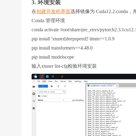
3. 环境安装
在
创建开发机界面
选择镜像为 Cuda12.2-cond
Conda 管理环境
conda activate /root/share/pre_envs/pytorch2.3.1cu12.
pip install 'xtuner[deepspeed]' timm==1.0.9
pip install transformers==4.48.0
pip install modelscope
输入xtuner list-cfg检验环境安装