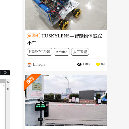
HUSKYLENS—智能物体追踪
困难
小车
HUSKYLENS
Arduino
人工智能
Liheqia
11885
89
机器人
FIT0038
SEN0305
DFR0191
DFR0165
SER0030