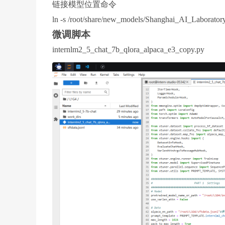
链接模型位置命令
ln -s /root/share/new_models/Shanghai_AI_Laboratory
微调脚本
internlm2_5_chat_7b_qlora_alpaca_e3_copy.py