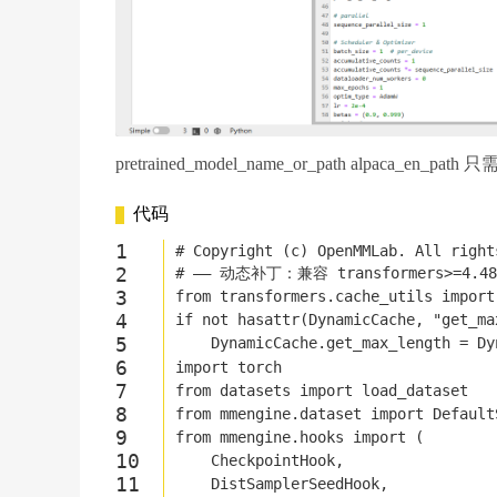
pretrained_model_name_or_path alpaca
代码
# Copyright (c) OpenMMLab. All right
# —— 动态补丁：兼容 transformers>=4.48
from
 transformers.cache_utils 
import
if
not
 hasattr(DynamicCache, 
"get_ma
    DynamicCache.get_max_length = Dy
import
 torch
from
 datasets 
import
 load_dataset
from
 mmengine.dataset 
import
 Default
from
 mmengine.hooks 
import
 (
    CheckpointHook,
    DistSamplerSeedHook,