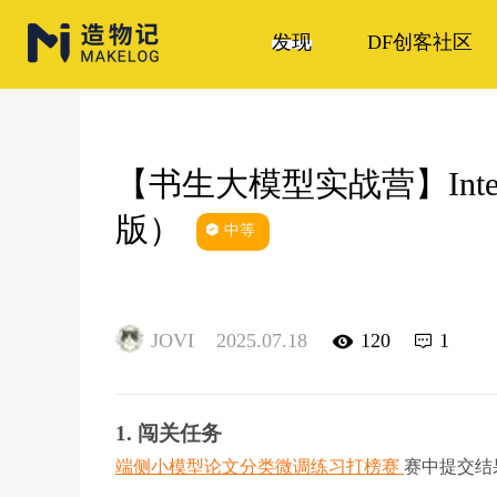
发现
DF创客社区
【书生大模型实战营】Inte
版）
中等
JOVI
2025.07.18
120
1
1. 闯关任务
端侧小模型论文分类微调练习打榜赛
赛中提交结