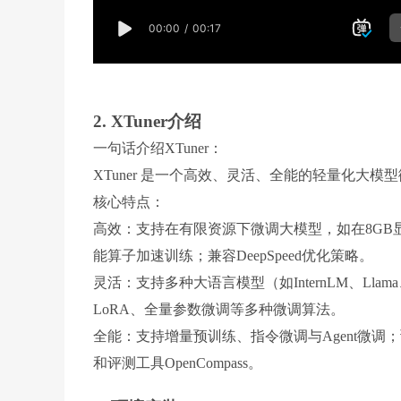
2. XTuner介绍
一句话介绍XTuner：
XTuner 是一个高效、灵活、全能的轻量化大模
核心特点：
高效：支持在有限资源下微调大模型，如在8GB显
能算子加速训练；兼容DeepSpeed优化策略。
灵活：支持多种大语言模型（如InternLM、Lla
LoRA、全量参数微调等多种微调算法。
全能：支持增量预训练、指令微调与Agent微调；
和评测工具OpenCompass。