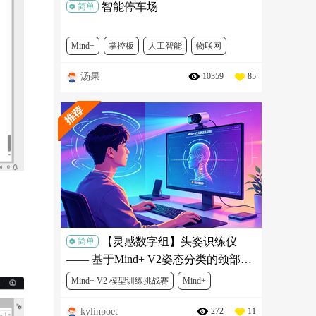
智能停车场
简单
Mind+
掌控板
人工智能
物联网
汤果
10359
85
DF冬季AI挑战赛
SEN0304
SER0039
DFR0608-1
MBT0014
【灵感数字组】头姿识练仪
简单
—— 基于Mind+ V2姿态分类的颈部舒
缓锻炼项目
Mind+ V2 模型训练挑战赛
Mind+
kylinpoet
272
11
人工智能