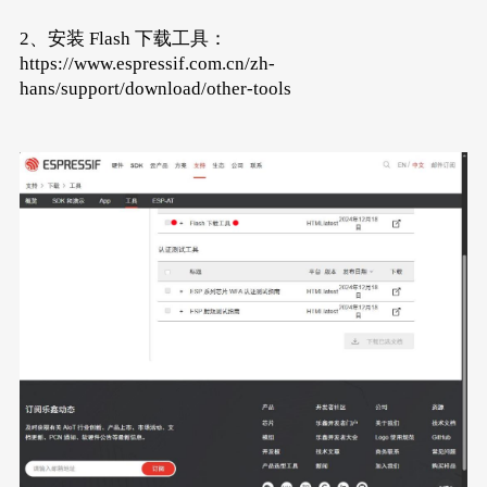
2、安装 Flash 下载工具：
https://www.espressif.com.cn/zh-
hans/support/download/other-tools