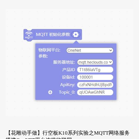
【花雕动手做】行空板K10系列实验之MQTT网络服务