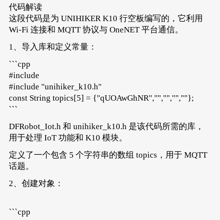
    k10.canvas->canvasText(
"行空板K10系列实验之M
代码解读
这段代码是为 UNIHIKER K10 行空板编写的，它利用
    myIot.wifiConnect(
"zhz3"
, 
"z6156721"
); 
/
while
 (!myIot.wifiStatus()) {} 
// 等待 Wi
Wi-Fi 连接和 MQTT 协议与 OneNET 平台通信。
    k10.canvas->canvasText(
"Wi-Fi 连接成功"
, 
5
1、导入库和定义常量：
    k10.canvas->canvasText((
String
(
"IP地址:"
)
```cpp
    k10.canvas->updateCanvas(); 
// 更新画布以
#include
    myIot.init(
"mqtt.heclouds.com"
, 
"T1t86iaV
#include "unihiker_k10.h"
    myIot.
connect
(); 
// 连接到 MQTT 服务器
const String topics[5] = {"qUOAwGhNR","","","",""};
while
 (!myIot.
connected
()) {} 
// 等待 MQ
```
    k10.canvas->canvasText(
"OneNET 平台搭建成功
DFRobot_Iot.h 和 unihiker_k10.h 是该代码所需的库，
    k10.canvas->updateCanvas(); 
// 更新画布以
用于处理 IoT 功能和 K10 模块。
}
定义了一个包含 5 个字符串的数组 topics，用于 MQTT
void
loop
()
{
// 主循环（当前为空）
话题。
// 此处可以添加需要循环执行的代码
2、创建对象：
}
```cpp