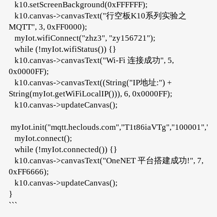
k10.setScreenBackground(0xFFFFFF);
k10.canvas->canvasText("行空板K10系列实验之
MQTT", 3, 0xFF0000);
myIot.wifiConnect("zhz3", "zy156721");
while (!myIot.wifiStatus()) {}
k10.canvas->canvasText("Wi-Fi 连接成功", 5,
0x0000FF);
k10.canvas->canvasText((String("IP地址:") +
String(myIot.getWiFiLocalIP())), 6, 0x0000FF);
k10.canvas->updateCanvas();
myIot.init("mqtt.heclouds.com","T1t86iaVTg","100001
myIot.connect();
while (!myIot.connected()) {}
k10.canvas->canvasText("OneNET 平台搭建成功!", 7,
0xFF6666);
k10.canvas->updateCanvas();
}
```