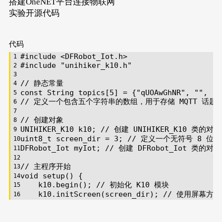
搭建OneNET平台连接物联网
实验开源代码
代码
#
include
<DFRobot_Iot.h>
#
include
"unihiker_k10.h"
// 静态常量
const
String
 topics[
5
] = {
"qUOAwGhNR"
, 
""
, 
""
// 定义一个包含五个字符串的数组，用于存储 MQTT 话题
// 创建对象
UNIHIKER_K10 k10; 
// 创建 UNIHIKER_K10 类的对
uint8_t
 screen_dir = 
3
; 
// 定义一个无符号 8 位
DFRobot_Iot myIot; 
// 创建 DFRobot_Iot 类的对
// 主程序开始
void
setup
()
{
    k10.
begin
(); 
// 初始化 K10 模块
    k10.initScreen(screen_dir); 
// 使用屏幕方
    k10.creatCanvas(); 
// 创建绘图画布
    k10.setScreenBackground(
0xFFFFFF
); 
// 将