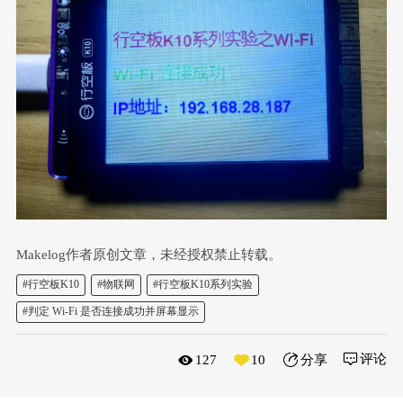
Makelog作者原创文章，未经授权禁止转载。
#行空板K10
#物联网
#行空板K10系列实验
#判定 Wi-Fi 是否连接成功并屏幕显示
评论
127
10
分享