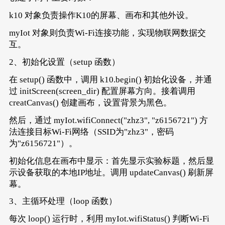
void
loop
()
{
// 判断当前Wi-Fi连接状态
k10 对象负责操作K10的屏幕、画布和其他外设。
if
 (myIot.wifiStatus()) {
// 当Wi-Fi连接成功时，执行以下操作：
myIot 对象则负责Wi-Fi连接功能，实现物联网数据交
        k10.setScreenBackground(
0xFFFFFF
);   
互。
// 显示连接成功的提示信息，字体大小为5，颜色为
        k10.canvas->canvasText(
"Wi-Fi 连接成功
2、初始化设置（setup 函数）
// 再次显示当前的本机IP地址，字体大小为7，颜色
        k10.canvas->canvasText((
String
(
"IP地
在 setup() 函数中，调用 k10.begin() 初始化设备，并通
        k10.canvas->updateCanvas();          
过 initScreen(screen_dir) 配置屏幕方向。接着调用
    }
creatCanvas() 创建画布，设置背景为黑色。
else
 {
// 当Wi-Fi连接不成功时，执行以下操作：
然后，通过 myIot.wifiConnect("zhz3", "z6156721") 方
        k10.setScreenBackground(
0x000000
);   
法连接目标Wi-Fi网络（SSID为"zhz3"，密码
// 显示连接失败的提示信息，字体大小为5，颜色为
        k10.canvas->canvasText(
"Wi-Fi 连接不成
为"z6156721"）。
        k10.canvas->updateCanvas();          
初始化信息在画布中显示：首先显示实验标题，然后显
    }
}
示设备获取的本地IP地址。调用 updateCanvas() 刷新屏
幕。
3、主循环处理（loop 函数）
每次 loop() 运行时，利用 myIot.wifiStatus() 判断Wi-Fi