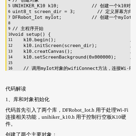
UNIHIKER_K10 k10;            
// 创建一个k10对
uint8_t
 screen_dir = 
3
;        
// 定义屏幕方向
DFRobot_Iot myIot;           
// 创建一个myIo
// 主程序开始
void
setup
()
{
    k10.
begin
();                           
/
    k10.initScreen(screen_dir);            
/
    k10.creatCanvas();                     
/
    k10.setScreenBackground(
0x000000
);     
/
// 调用myIot对象的wifiConnect方法，连接Wi-F
// 参数为SSID "zhz3"和密码 "z6156721"
    myIot.wifiConnect(
"zhz3"
, 
"z6156721"
);
代码解读
// 在画布上显示初始信息
// 显示标题文本，字体大小为3，颜色为红色（0xFF00
1、库和对象初始化
    k10.canvas->canvasText(
"行空板K10系列实验之Wi
// 显示IP地址信息，将字符串 "IP地址："与myIot
代码首先引入了两个库，DFRobot_Iot.h 用于处理Wi-Fi
    k10.canvas->canvasText((
String
(
"IP地址："
)
连接相关功能，unihiker_k10.h 用于控制行空板K10硬
    k10.canvas->updateCanvas();            
/
件。
}
创建了两个主要对象：