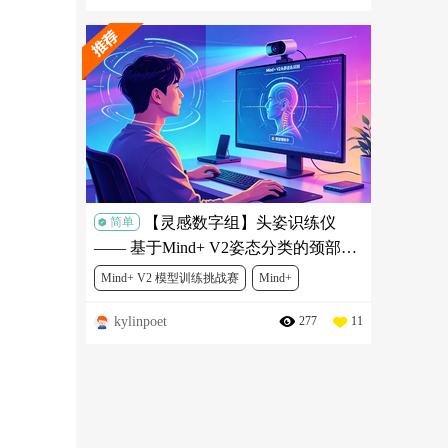
【灵感数字组】头姿识练仪
简单
—— 基于Mind+ V2姿态分类的颈部舒
缓锻炼项目
Mind+ V2 模型训练挑战赛
Mind+
kylinpoet
277
11
人工智能