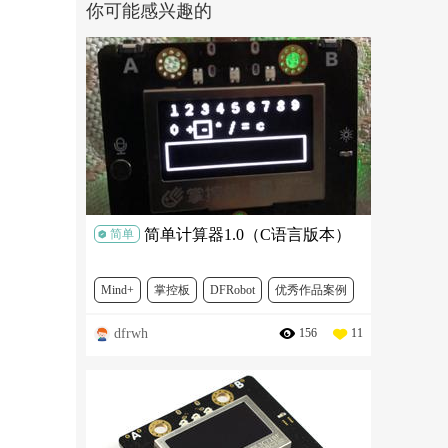
你可能感兴趣的
简单计算器1.0（C语言版本）
简单
Mind+
掌控板
DFRobot
优秀作品案例
dfrwh
156
11
其他主题