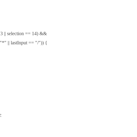
 13 || selection == 14) &&
*" || lastInput == "/")) {
字