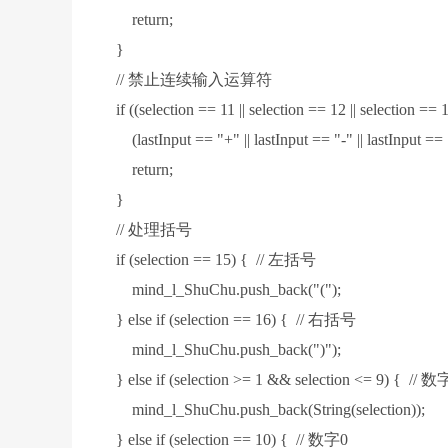
return;
}
// 禁止连续输入运算符
if ((selection == 11 || selection == 12 || selection ==
(lastInput == "+" || lastInput == "-" || lastInput == "
return;
}
// 处理括号
if (selection == 15) { // 左括号
mind_l_ShuChu.push_back("(");
} else if (selection == 16) { // 右括号
mind_l_ShuChu.push_back(")");
} else if (selection >= 1 && selection <= 9) { // 数
mind_l_ShuChu.push_back(String(selection));
} else if (selection == 10) { // 数字0