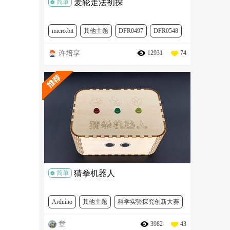
麦轮走法初探
简单
micro:bit
其他主题
DFR0497
DFR0548
许培享
12931
74
猜拳机器人
简单
Arduino
其他主题
科学实验探究创新大赛
章
3982
43