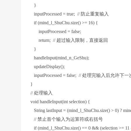
}
inputProcessed = true; // 防止重复输入
if (mind_l_ShuChu.size() >= 16) {
inputProcessed = false;
return; // 超过输入限制，直接返回
}
handleInput(mind_n_GeShu);
updateDisplay();
inputProcessed = false; // 处理完输入后允许
}
// 处理输入
void handleInput(int selection) {
String lastInput = (mind_l_ShuChu.size() > 0) ? min
// 禁止首个输入为运算符或右括号
if (mind_l_ShuChu.size() == 0 && (selection >= 11 &&