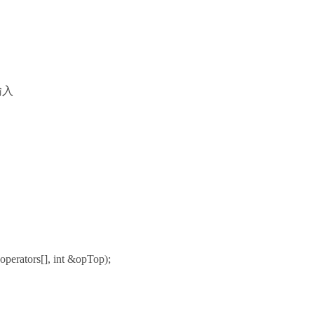
复输入
perators[], int &opTop);