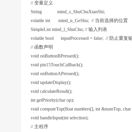
// 变量定义
String mind_s_ShuChuXianShi;
volatile int mind_n_GeShu; // 当前选择的位置
SimpleList
mind_l_ShuChu; // 输入列表
volatile bool inputProcessed = false; // 防止重
// 函数声明
void onButtonBPressed();
void pin15TouchCallback();
void onButtonAPressed();
void updateDisplay();
void calculateResult();
int getPriority(char op);
void computeTop(float numbers[], int &numTop, char o
void handleInput(int selection);
// 主程序