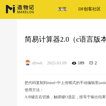
发现
DF创客社区
简易计算器2.0（c语言版
dfrwh
2025.03.09
189
2
把代码复制到mind+中上传模式的手动编辑里(ardu
使用方法：
A/B键左右切换，触摸键O选定，按等于输出结果