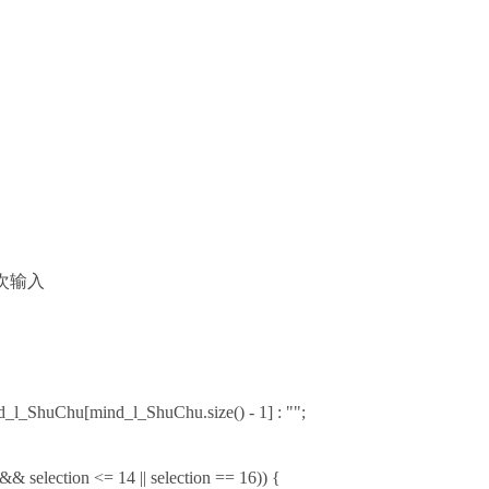
下一次输入
d_l_ShuChu[mind_l_ShuChu.size() - 1] : "";
 selection <= 14 || selection == 16)) {