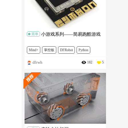
小游戏系列——简易跑酷游戏
简单
Mind+
掌控板
DFRobot
Python
dfrwh
182
5
游戏