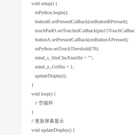
void setup() {
mPython.begin();
buttonB.setPressedCallback(onButtonBPressed);
touchPadO.setTouchedCallback(pin15TouchCallbac
buttonA.setPressedCallback(onButtonAPressed);
mPython.setTouchThreshold(70);
mind_s_ShuChuXianShi = "";
mind_n_GeShu = 1;
updateDisplay();
}
void loop() {
// 空循环
}
// 更新屏幕显示
void updateDisplay() {