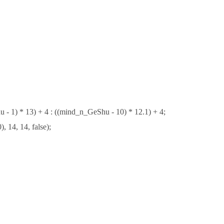
 1) * 13) + 4 : ((mind_n_GeShu - 10) * 12.1) + 4;
, 14, 14, false);