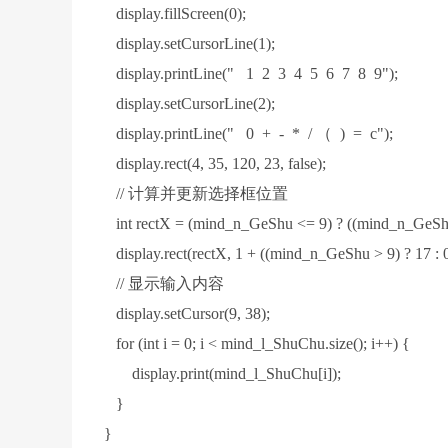
display.fillScreen(0);
display.setCursorLine(1);
display.printLine(" 1 2 3 4 5 6 7 8 9");
display.setCursorLine(2);
display.printLine(" 0 + - * / （ ) = c");
display.rect(4, 35, 120, 23, false);
// 计算并更新选择框位置
int rectX = (mind_n_GeShu <= 9) ? ((mind_n_GeShu -
display.rect(rectX, 1 + ((mind_n_GeShu > 9) ? 17 : 0)
// 显示输入内容
display.setCursor(9, 38);
for (int i = 0; i < mind_l_ShuChu.size(); i++) {
display.print(mind_l_ShuChu[i]);
}
}