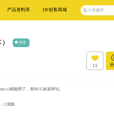
产品资料库
DF创客商城
本）
简单
11
ino c)就能用了，有BUG欢迎评论。
，C清除。