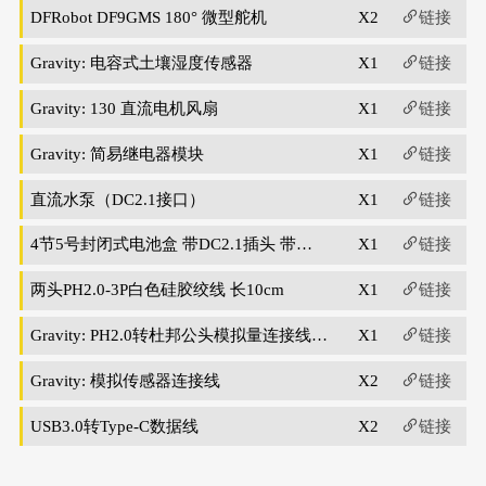
DFRobot DF9GMS 180° 微型舵机
X2
链接
Gravity: 电容式土壤湿度传感器
X1
链接
Gravity: 130 直流电机风扇
X1
链接
Gravity: 简易继电器模块
X1
链接
直流水泵（DC2.1接口）
X1
链接
4节5号封闭式电池盒 带DC2.1插头 带开
X1
链接
关
两头PH2.0-3P白色硅胶绞线 长10cm
X1
链接
Gravity: PH2.0转杜邦公头模拟量连接线(3
X1
链接
0cm)
Gravity: 模拟传感器连接线
X2
链接
USB3.0转Type-C数据线
X2
链接