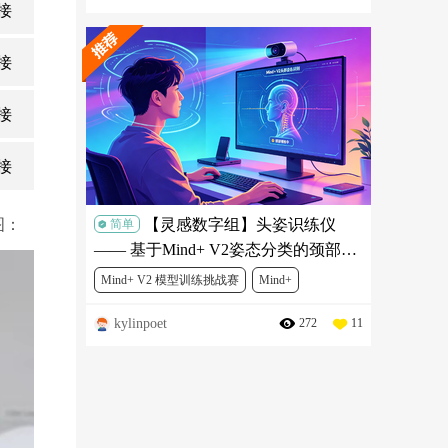
接
接
接
接
图：
【灵感数字组】头姿识练仪
简单
—— 基于Mind+ V2姿态分类的颈部舒
缓锻炼项目
Mind+ V2 模型训练挑战赛
Mind+
kylinpoet
272
11
人工智能