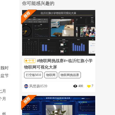
你可能感兴趣的
#物联网挑战赛#+临沂红旗小学
中等
物联网可视化大屏
魏时
行空板M10
物联网
物联网挑战赛
兰盆节
风悠扬0539
400
7
新物联网解决方案挑战赛
Mind+
Python
七月
个月
，然