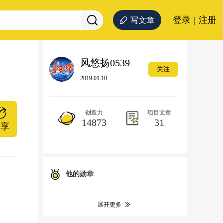
登录
|
注册
写文章
风悠扬0539
关注
2019.01.10
创造力
项目文章
14873
31
分享
他的勋章
展开更多