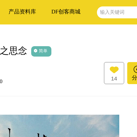
产品资料库
DF创客商城
世之思念
简单
14
0