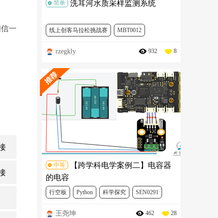
洗耳河水质采样监测系统
简单
相信一
线上创客马拉松挑战赛
MBT0012
rzegkly
932
8
SEN0244
SER0006
接
【跨学科电学案例二】电容器
中等
接
的电容
行空板
Python
科学探究
SEN0291
王尧坤
462
28
DFR0706