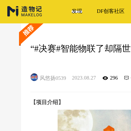
发现
DF创客社区
“#决赛#智能物联了却隔
2023.08.27
296
风悠扬0539
【项目介绍】