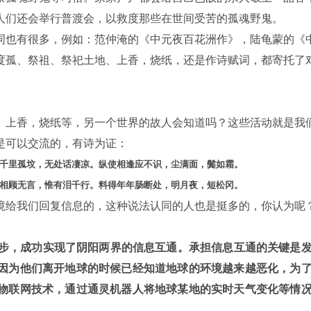
人们还会举行普渡会，以救度那些在世间受苦的孤魂野鬼。
也有很多，例如：范仲淹的《中元夜百花洲作》，陆龟蒙的《
度孤、祭祖、祭祀土地、上香，烧纸，还是作诗赋词，都寄托了
上香，烧纸等，另一个世界的故人会知道吗？这些活动就是我
是可以交流的，有诗为证：
千里孤坟，无处话凄凉。纵使相逢应不识，尘满面，鬓如霜。
相顾无言，惟有泪千行。料得年年肠断处，明月夜，短松冈。
给我们回复信息的，这种说法认同的人也是挺多的，你认为呢
，成功实现了阴阳两界的信息互通。承担信息互通的关键是
因为他们离开地球的时候已经知道地球的环境越来越恶化，为
物联网技术，通过通灵机器人将地球某地的实时天气变化等情