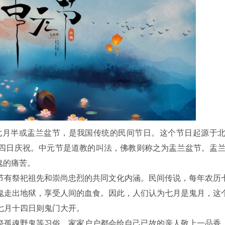
月半或盂兰盆节，是我国传统的民间节日。这个节日起源于北
四日庆祝。中元节是道教的叫法，佛教则称之为盂兰盆节。盂
鬼的痛苦。
有祭祀祖先和崇尚忠烈的共同文化内涵。民间传说，每年农历
鬼走出地狱，享受人间的血食。因此，人们认为七月是鬼月，这
七月十四日则鬼门大开。
孤魂野鬼等习俗。家家户户都会给自己已故的亲人敬上一品香