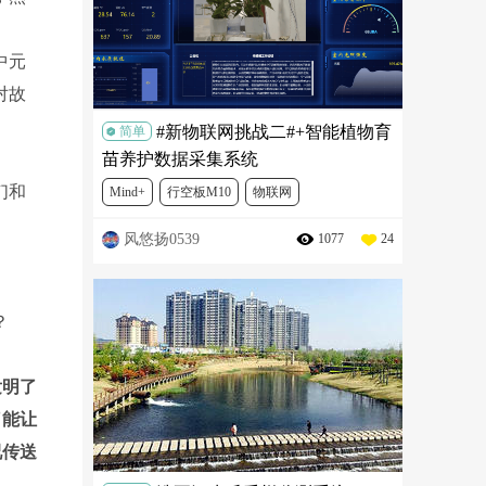
中元
对故
#新物联网挑战二#+智能植物育
简单
苗养护数据采集系统
们和
Mind+
行空板M10
物联网
风悠扬0539
1077
24
物联网挑战赛
DFR0706
SEN0322
FIT0902
FIT0914
SEN0228
KIT0021
？
DFR0999
SEN0193
SEN0232
SEN0514
发明了
SEN0244
SEN0334
了能让
况传送