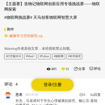
【主题赛】造物记物联网创新应用专项挑战赛——物联
网探索
#物联网挑战赛# 天马创客物联网智慧大屏
附件
健康学习空间探究.zip
Makelog作者原创文章，未经授权禁止转载。
#行空板M10
#Mind+
#Python
#物联网
#科学探究
评论
485
11
分享
评论
4
登录/注册
回复
恩果
0
2025.01.04
补充，马老师对于学生心理健康的探究。畅心言-家校