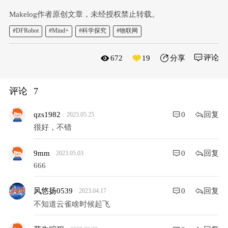
Makelog作者原创文章，未经授权禁止转载。
#DFRobot
#Mind+
#科学探究
#物联网
评论
672
19
分享
评论
7
回复
qzs1982
0
2023.05.25
很好，不错
回复
9mm
0
2023.05.03
666
回复
风悠扬0539
0
2023.04.17
不知道云雀啥时候起飞