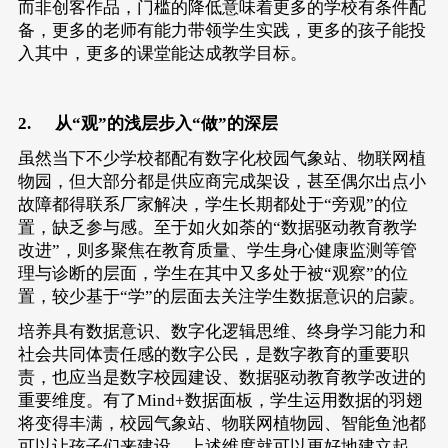
而非创客作品，门槛的降低意味着更多的学校有条件配
备，更多的老师有能力带领学生实践，更多的孩子能投
入其中，更多的课堂能达成教学目标。
2. 从“观”的浅层步入“做”的深层
虽然当下不少学校都配有数字化校园气象站、物联网植
物园，但大部分都是供应商完成架设，甚至偶尔出点小
故障都得联系厂家解决，学生长期都处于“旁观”的位
置，缺乏参与感。至于如火如荼的“数据驱动教育教学
改进”，则多聚焦在教育质量、学生身心健康监测等管
理与诊断的层面，学生在其中又多处于被“观察”的位
置，较少基于“学”的层面去关注学生数据意识的启蒙。
培养具有数据意识、数字化逻辑思维、终身学习能力和
社会共同体责任感的数字公民，是数字教育的重要职
责，也应当是数字校园建设、数据驱动教育教学改进的
重要维度。有了Mind+数据面板，学生运用数据的羽翅
将变得丰满，校园气象站、物联网植物园、智能鱼池都
可以让孩子们来建设，上述维度就可以更好地建立起