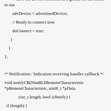
to use
advDevice = advertisedDevice;
// Ready to connect now
doConnect = true;
}
}
};
/* Notification / Indication receiving handler callback */
void notifyCB(NimBLERemoteCharacteristic
*pRemoteCharacteristic, uint8_t *pData,
size_t length, bool isNotify) {
if (length) {