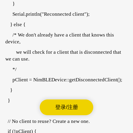
}
Serial.println("Reconnected client");
} else {
/* We don't already have a client that knows this
device,
we will check for a client that is disconnected that
we can use.
*/
pClient = NimBLEDevice::getDisconnectedClient();
}
}
登录/注册
// No client to reuse? Create a new one.
if (!pClient) {