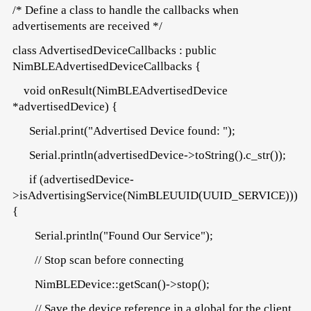
/* Define a class to handle the callbacks when
advertisements are received */
class AdvertisedDeviceCallbacks : public
NimBLEAdvertisedDeviceCallbacks {
void onResult(NimBLEAdvertisedDevice
*advertisedDevice) {
Serial.print("Advertised Device found: ");
Serial.println(advertisedDevice->toString().c_str());
if (advertisedDevice-
>isAdvertisingService(NimBLEUUID(UUID_SERVICE)))
{
Serial.println("Found Our Service");
// Stop scan before connecting
NimBLEDevice::getScan()->stop();
// Save the device reference in a global for the client