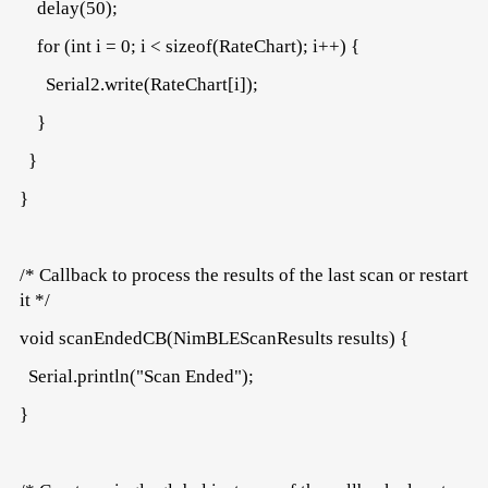
delay(50);
for (int i = 0; i < sizeof(RateChart); i++) {
Serial2.write(RateChart[i]);
}
}
}
/* Callback to process the results of the last scan or restart
it */
void scanEndedCB(NimBLEScanResults results) {
Serial.println("Scan Ended");
}