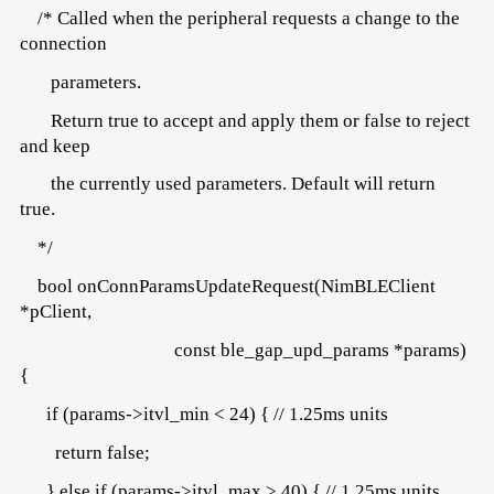
/* Called when the peripheral requests a change to the
connection
parameters.
Return true to accept and apply them or false to reject
and keep
the currently used parameters. Default will return
true.
*/
bool onConnParamsUpdateRequest(NimBLEClient
*pClient,
const ble_gap_upd_params *params)
{
if (params->itvl_min < 24) { // 1.25ms units
return false;
} else if (params->itvl_max > 40) { // 1.25ms units