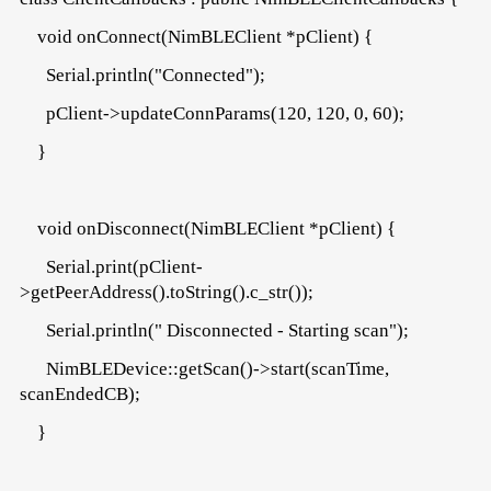
void onConnect(NimBLEClient *pClient) {
Serial.println("Connected");
pClient->updateConnParams(120, 120, 0, 60);
}
void onDisconnect(NimBLEClient *pClient) {
Serial.print(pClient-
>getPeerAddress().toString().c_str());
Serial.println(" Disconnected - Starting scan");
NimBLEDevice::getScan()->start(scanTime,
scanEndedCB);
}