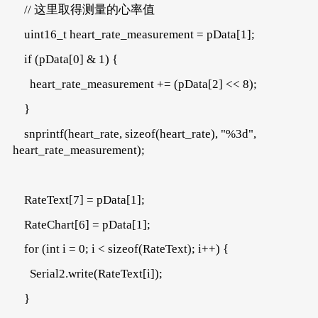
// 这里取得测量的心率值
uint16_t heart_rate_measurement = pData[1];
if (pData[0] & 1) {
heart_rate_measurement += (pData[2] << 8);
}
snprintf(heart_rate, sizeof(heart_rate), "%3d",
heart_rate_measurement);
RateText[7] = pData[1];
RateChart[6] = pData[1];
for (int i = 0; i < sizeof(RateText); i++) {
Serial2.write(RateText[i]);
}