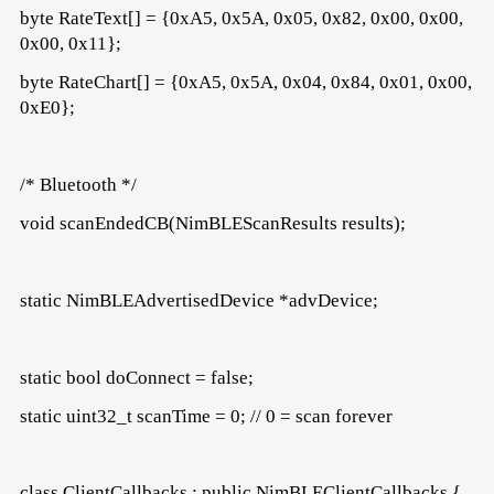
byte RateText[] = {0xA5, 0x5A, 0x05, 0x82, 0x00, 0x00,
0x00, 0x11};
byte RateChart[] = {0xA5, 0x5A, 0x04, 0x84, 0x01, 0x00,
0xE0};
/* Bluetooth */
void scanEndedCB(NimBLEScanResults results);
static NimBLEAdvertisedDevice *advDevice;
static bool doConnect = false;
static uint32_t scanTime = 0; // 0 = scan forever
class ClientCallbacks : public NimBLEClientCallbacks {