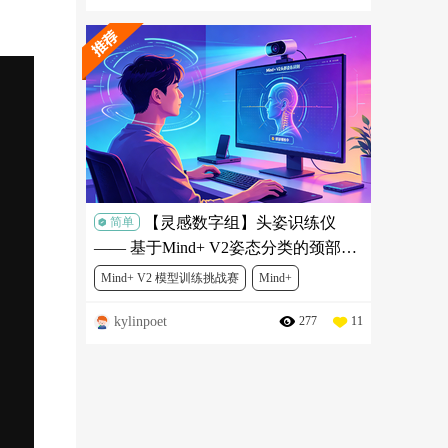
【灵感数字组】头姿识练仪
简单
—— 基于Mind+ V2姿态分类的颈部舒
缓锻炼项目
Mind+ V2 模型训练挑战赛
Mind+
kylinpoet
277
11
人工智能