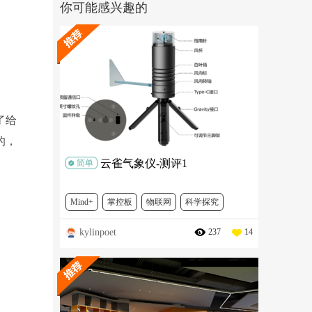
你可能感兴趣的
了给
的，
云雀气象仪-测评1
简单
Mind+
掌控板
物联网
科学探究
kylinpoet
237
14