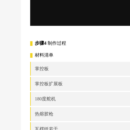
步骤4
制作过程
材料清单
掌控板
掌控板扩展板
180度舵机
热熔胶枪
瓦楞纸若干