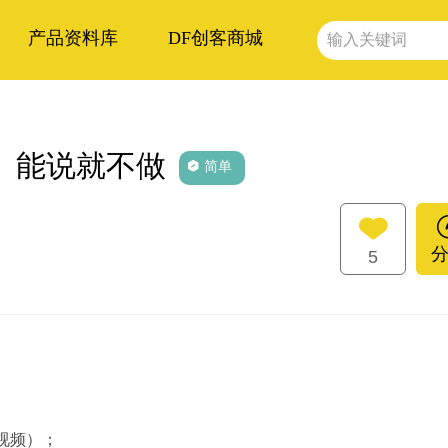
产品资料库
DF创客商城
】能说就不做
简单
5
视频）；