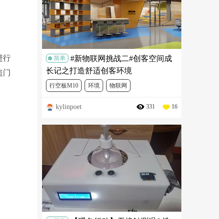
进行
#新物联网挑战二#创客空间成
简单
长记之打造舒适创客环境
盗门
行空板M10
环境
物联网
kylinpoet
331
16
物联网挑战赛