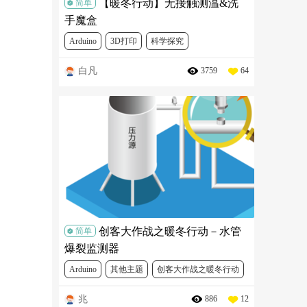
【暖冬行动】无接触测温&洗
简单
手魔盒
Arduino
3D打印
科学探究
白凡
3759
64
创客大作战之暖冬行动
创客大作战之暖冬行动－水管
简单
爆裂监测器
Arduino
其他主题
创客大作战之暖冬行动
兆
886
12