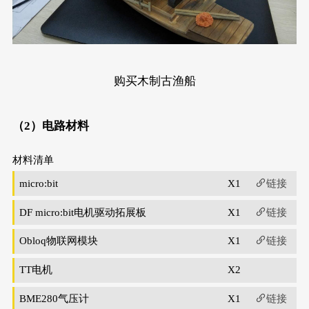
购买木制古渔船
（2）电路材料
材料清单
micro:bit
X1
链接
DF micro:bit电机驱动拓展板
X1
链接
Obloq物联网模块
X1
链接
TT电机
X2
BME280气压计
X1
链接