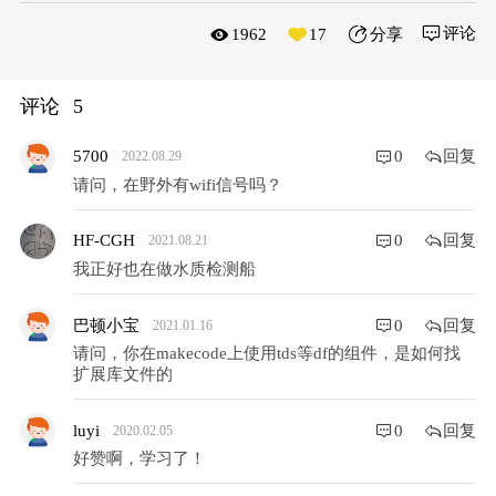
评论
1962
17
分享
评论
5
回复
5700
0
2022.08.29
请问，在野外有wifi信号吗？
回复
HF-CGH
0
2021.08.21
我正好也在做水质检测船
回复
巴顿小宝
0
2021.01.16
请问，你在makecode上使用tds等df的组件，是如何找
扩展库文件的
回复
luyi
0
2020.02.05
好赞啊，学习了！