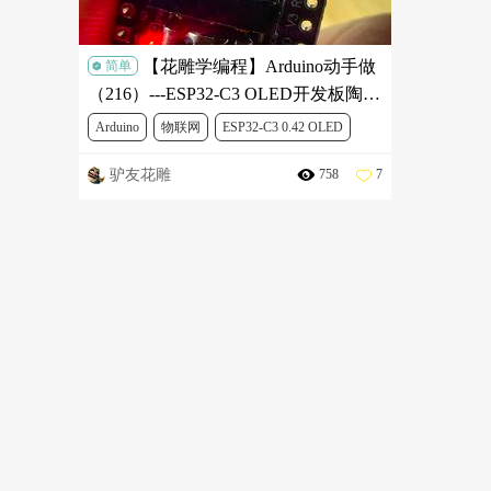
【花雕学编程】Arduino动手做
简单
（216）---ESP32-C3 OLED开发板陶瓷
天线 ESP32开发板 wifi蓝牙 0.42寸屏幕
Arduino
物联网
ESP32-C3 0.42 OLED
驴友花雕
758
7
开发板 wifi蓝牙 0.42寸屏幕