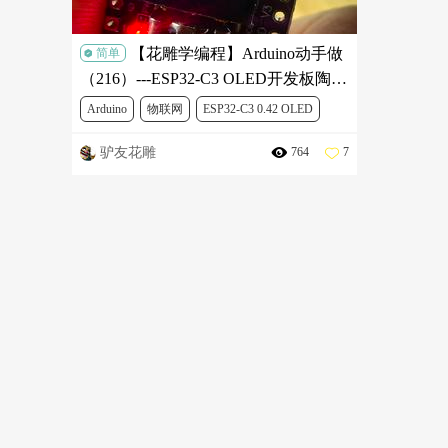
【花雕学编程】Arduino动手做
简单
（216）---ESP32-C3 OLED开发板陶瓷
天线 ESP32开发板 wifi蓝牙 0.42寸屏幕
Arduino
物联网
ESP32-C3 0.42 OLED
驴友花雕
764
7
开发板 wifi蓝牙 0.42寸屏幕